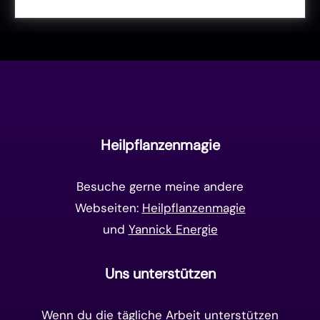
Liebe & Herzenergie
(23)
Vollmond & Neumond
(100)
Endzeit
(18)
Manifestation
(17)
Frequenzen
(9)
Unterbewusstsein
(15)
Goldenes Zeitalter
(14)
Heilpflanzenmagie
Matrix-System
(38)
Besuche gerne meine andere
Webseiten:
Heilpflanzenmagie
und
Yannick Energie
Uns unterstützen
Wenn du die tägliche Arbeit unterstützen