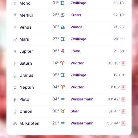
♊
01°
Mond
Zwillinge
23' 13"
♋
26°
Merkur
Krebs
32' 10"
♎
00°
Venus
Waage
33' 23"
♊
27°
Mars
Zwillinge
20' 11"
♌
08°
Jupiter
Löwe
21' 58"
♈
14°
Saturn
Widder
38' 13"
R
♊
05°
Uranus
Zwillinge
12' 08"
♈
04°
Neptun
Widder
10' 08"
R
♒
04°
Pluto
Wassermann
01' 42"
R
♉
00°
Chiron
Stier
51' 41"
R
♒
29°
M. Knoten
Wassermann
53' 44"
R