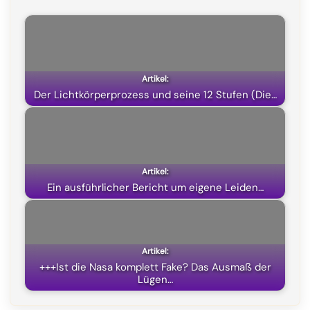
e
e
t
w
b
g
s
i
o
r
A
t
o
a
p
t
k
m
p
e
Der Lichtkörperprozess und seine 12 Stufen (Die…
r
)
Ein ausführlicher Bericht um eigene Leiden…
+++Ist die Nasa komplett Fake? Das Ausmaß der
Lügen…