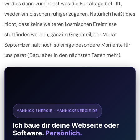
wird es dann, zumindest was die Portaltage betrifft,
wieder ein bisschen ruhiger zugehen. Natürlich heißt dies
nicht, dass keine weiteren kosmischen Ereignisse
stattfinden werden, ganz im Gegenteil,
der Monat
September hält noch so einige besondere Momente für
uns parat (Dazu aber in den nächsten Tagen mehr).
YANNICK ENERGIE - YANNICKENERGIE.DE
Ich baue dir deine Webseite oder
Software.
Persönlich.