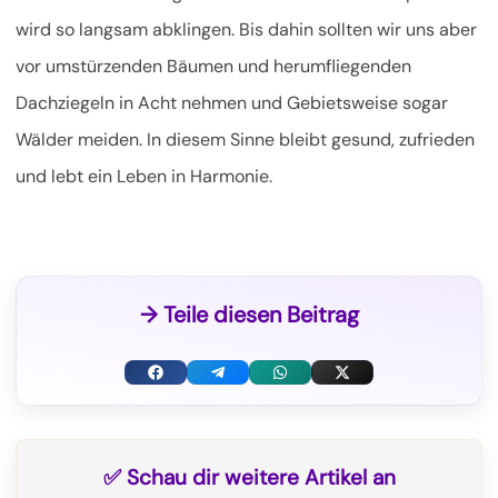
wird so langsam abklingen. Bis dahin sollten wir uns aber
vor umstürzenden Bäumen und herumfliegenden
Dachziegeln in Acht nehmen und Gebietsweise sogar
Wälder meiden. In diesem Sinne bleibt gesund, zufrieden
und lebt ein Leben in Harmonie.
→ Teile diesen Beitrag
F
T
W
X
a
e
h
(
c
l
a
T
✅ Schau dir weitere Artikel an