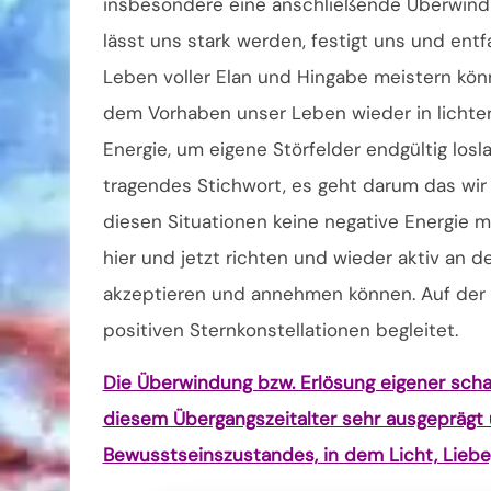
insbesondere eine anschließende Überwindun
lässt uns stark werden, festigt uns und en
Leben voller Elan und Hingabe meistern könn
dem Vorhaben unser Leben wieder in lichte
Energie, um eigene Störfelder endgültig losl
tragendes Stichwort, es geht darum das wir a
diesen Situationen keine negative Energie 
hier und jetzt richten und wieder aktiv an d
akzeptieren und annehmen können. Auf der a
positiven Sternkonstellationen begleitet.
Die Überwindung bzw. Erlösung eigener scha
diesem Übergangszeitalter sehr ausgeprägt 
Bewusstseinszustandes, in dem Licht, Liebe,