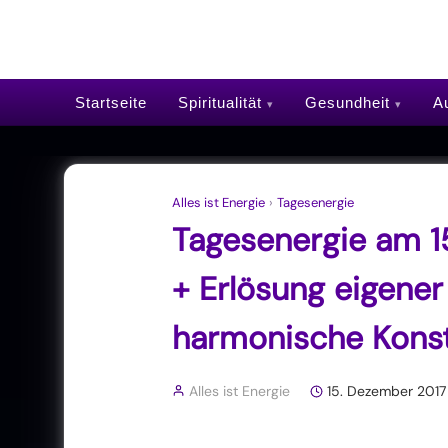
Startseite
Spiritualität
Gesundheit
Au
Alles ist Energie
›
Tagesenergie
Tagesenergie am 1
+ Erlösung eigener
harmonische Konst
Alles ist Energie
15. Dezember 2017