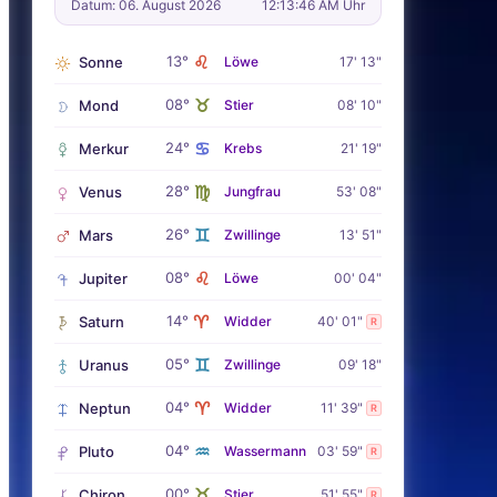
Datum: 06. August 2026
12:13:47 AM Uhr
♌
13°
Sonne
Löwe
17' 13"
♉
08°
Mond
Stier
08' 10"
♋
24°
Merkur
Krebs
21' 19"
♍
28°
Venus
Jungfrau
53' 08"
♊
26°
Mars
Zwillinge
13' 51"
♌
08°
Jupiter
Löwe
00' 04"
♈
14°
Saturn
Widder
40' 01"
R
♊
05°
Uranus
Zwillinge
09' 18"
♈
04°
Neptun
Widder
11' 39"
R
♒
04°
Pluto
Wassermann
03' 59"
R
♉
00°
Chiron
Stier
51' 55"
R