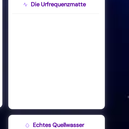
Die Urfrequenzmatte
Echtes Quellwasser