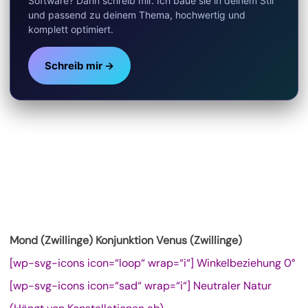
Software? Dann schreib mir. Ich baue sie in deinem Stil
und passend zu deinem Thema, hochwertig und
komplett optimiert.
Schreib mir →
Mond (Zwillinge) Konjunktion Venus (Zwillinge)
[wp-svg-icons icon=“loop“ wrap=“i“] Winkelbeziehung 0°
[wp-svg-icons icon=“sad“ wrap=“i“] Neutraler Natur