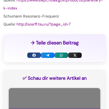
Quelle:
https://www.swpc.noaa.gov/products/planetary-
k-index
Schumann Resonanz-Frequenz
Quelle:
http://sosrff.tsu.ru/?page_id=7
→ Teile diesen Beitrag
F
T
W
X
a
e
h
(
c
l
a
T
✅ Schau dir weitere Artikel an
e
e
t
w
b
g
s
i
o
r
A
t
o
a
p
t