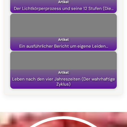
k
m
p
e
Der Lichtkörperprozess und seine 12 Stufen (Die…
r
)
Ein ausführlicher Bericht um eigene Leiden…
Leben nach den vier Jahreszeiten (Der wahrhaftige
Zyklus)