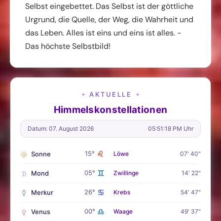
Selbst eingebettet. Das Selbst ist der göttliche
Urgrund, die Quelle, der Weg, die Wahrheit und
das Leben. Alles ist eins und eins ist alles. -
Das höchste Selbstbild!
AKTUELLE
✦
✦
Himmelskonstellationen
Datum: 07. August 2026
05:51:20 PM Uhr
♌
15°
Sonne
Löwe
07' 40"
♊
05°
Mond
Zwillinge
14' 22"
♋
26°
Merkur
Krebs
54' 47"
♎
00°
Venus
Waage
49' 37"