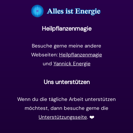
Frequenzen
(9)
Unterbewusstsein
(15)
Goldenes Zeitalter
(14)
Heilpflanzenmagie
Matrix-System
(38)
Besuche gerne meine andere
Webseiten:
Heilpflanzenmagie
und
Yannick Energie
Uns unterstützen
Wenn du die tägliche Arbeit unterstützen
möchtest, dann besuche gerne die
Unterstützungsseite
. ❤️️