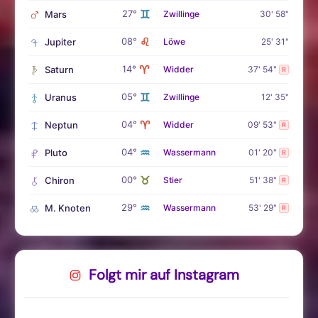
♊
27°
Mars
Zwillinge
30' 58"
♌
08°
Jupiter
Löwe
25' 31"
♈
14°
Saturn
Widder
37' 54"
R
♊
05°
Uranus
Zwillinge
12' 35"
♈
04°
Neptun
Widder
09' 53"
R
♒
04°
Pluto
Wassermann
01' 20"
R
♉
00°
Chiron
Stier
51' 38"
R
♒
29°
M. Knoten
Wassermann
53' 29"
R
Folgt mir auf Instagram