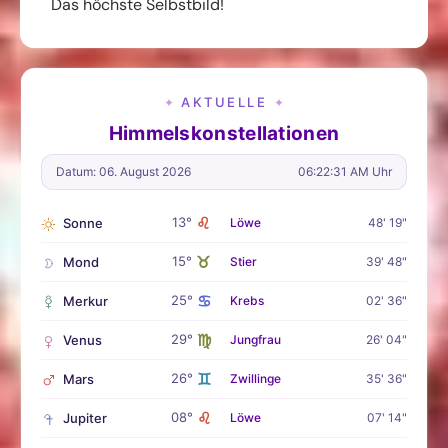
Das höchste Selbstbild!
AKTUELLE
✦
✦
Himmelskonstellationen
Datum: 06. August 2026
06:22:32 AM Uhr
♌
13°
Sonne
Löwe
48' 19"
♉
15°
Mond
Stier
39' 48"
♋
25°
Merkur
Krebs
02' 36"
♍
29°
Venus
Jungfrau
26' 04"
♊
26°
Mars
Zwillinge
35' 36"
♌
08°
Jupiter
Löwe
07' 14"