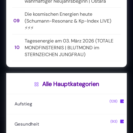
wahrhaftiger Neujahrsbeginn | Ostara
Die kosmischen Energien heute
09
(Schumann-Resonanz & Kp-Index LIVE)
⚡⚡⚡
Tagesenergie am 03. März 2026 (TOTALE
10
MONDFINSTERNIS | BLUTMOND im
STERNZEICHEN JUNGFRAU)
Alle Hauptkategorien
(128)
▶
Aufstieg
Christusbewusstsein
(20)
(93)
▶
Gesundheit