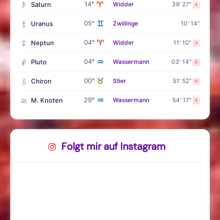
♈
14°
Saturn
Widder
39' 27"
R
♊
05°
Uranus
Zwillinge
10' 14"
♈
04°
Neptun
Widder
11' 10"
R
♒
04°
Pluto
Wassermann
03' 14"
R
♉
00°
Chiron
Stier
51' 52"
R
♒
29°
M. Knoten
Wassermann
54' 17"
R
Folgt mir auf Instagram