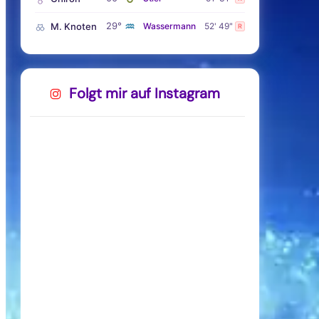
♒
29°
M. Knoten
Wassermann
52' 49"
R
Folgt mir auf Instagram