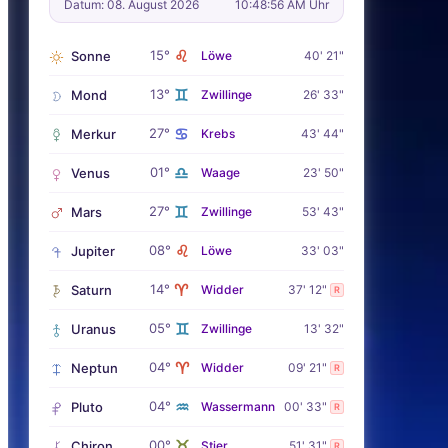
Datum: 08. August 2026
10:48:57 AM Uhr
♌
15°
Sonne
Löwe
40' 21"
♊
13°
Mond
Zwillinge
26' 33"
♋
27°
Merkur
Krebs
43' 44"
♎
01°
Venus
Waage
23' 50"
♊
27°
Mars
Zwillinge
53' 43"
♌
08°
Jupiter
Löwe
33' 03"
♈
14°
Saturn
Widder
37' 12"
R
♊
05°
Uranus
Zwillinge
13' 32"
♈
04°
Neptun
Widder
09' 21"
R
♒
04°
Pluto
Wassermann
00' 33"
R
♉
00°
Chiron
Stier
51' 31"
R