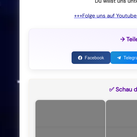
Du willst uns un
+++Folge uns auf Youtub
→ Teil
Facebook
Teleg
✅ Schau di