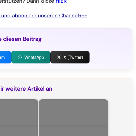
terstützen? Dann klicke
HIER
e und abonniere unseren Channel+++
e diesen Beitrag
ram
WhatsApp
X (Twitter)
r weitere Artikel an