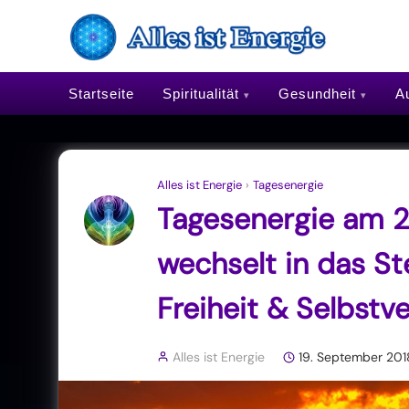
Startseite
Spiritualität
Gesundheit
Au
Alles ist Energie
›
Tagesenergie
Tagesenergie am 
wechselt in das S
Freiheit & Selbstv
Alles ist Energie
19. September 201