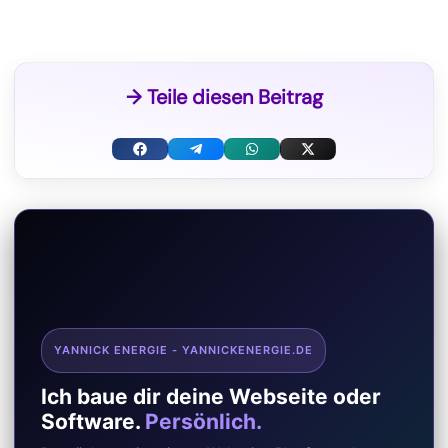
→ Teile diesen Beitrag
F
T
W
X
a
e
h
(
c
l
a
T
e
e
t
w
b
g
s
i
o
r
A
t
YANNICK ENERGIE - YANNICKENERGIE.DE
o
a
p
t
Ich baue dir deine Webseite oder
k
m
p
e
Software.
Persönlich.
r