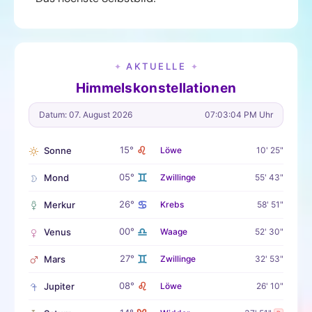
AKTUELLE
✦
✦
Himmelskonstellationen
Datum: 07. August 2026
07:03:05 PM Uhr
♌
15°
Sonne
Löwe
10' 25"
♊
05°
Mond
Zwillinge
55' 43"
♋
26°
Merkur
Krebs
58' 51"
♎
00°
Venus
Waage
52' 30"
♊
27°
Mars
Zwillinge
32' 53"
♌
08°
Jupiter
Löwe
26' 10"