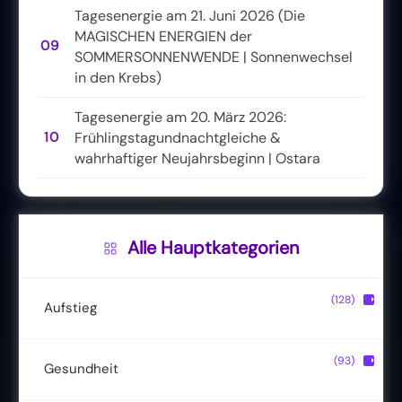
Tagesenergie am 21. Juni 2026 (Die
MAGISCHEN ENERGIEN der
09
SOMMERSONNENWENDE | Sonnenwechsel
in den Krebs)
Tagesenergie am 20. März 2026:
10
Frühlingstagundnachtgleiche &
wahrhaftiger Neujahrsbeginn | Ostara
Alle Hauptkategorien
(128)
▶
Aufstieg
Christusbewusstsein
(20)
(93)
▶
Gesundheit