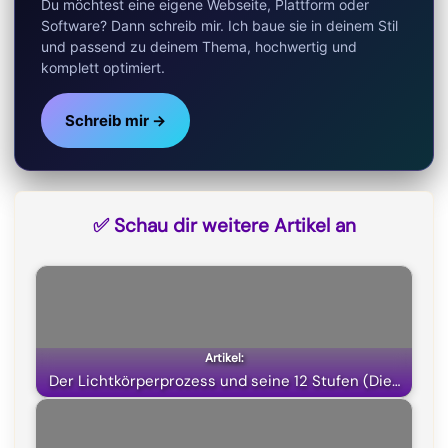
Du möchtest eine eigene Webseite, Plattform oder
)
Software? Dann schreib mir. Ich baue sie in deinem Stil
und passend zu deinem Thema, hochwertig und
komplett optimiert.
Schreib mir →
✅ Schau dir weitere Artikel an
Der Lichtkörperprozess und seine 12 Stufen (Die…