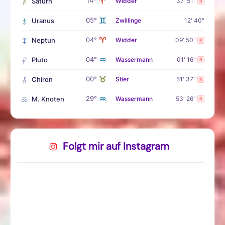
♈
14°
Saturn
Widder
37' 51"
R
♊
05°
Uranus
Zwillinge
12' 40"
♈
04°
Neptun
Widder
09' 50"
R
♒
04°
Pluto
Wassermann
01' 16"
R
♉
00°
Chiron
Stier
51' 37"
R
♒
29°
M. Knoten
Wassermann
53' 26"
R
Folgt mir auf Instagram