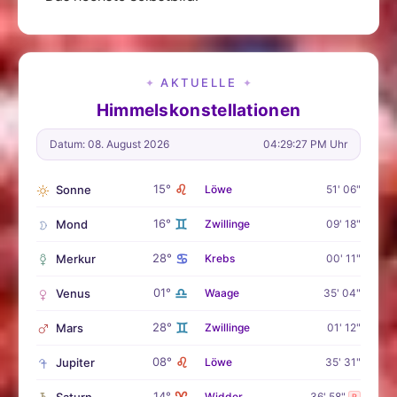
AKTUELLE
✦
✦
Himmelskonstellationen
Datum: 08. August 2026
04:29:28 PM Uhr
♌
15°
Sonne
Löwe
51' 06"
♊
16°
Mond
Zwillinge
09' 18"
♋
28°
Merkur
Krebs
00' 11"
♎
01°
Venus
Waage
35' 04"
♊
28°
Mars
Zwillinge
01' 12"
♌
08°
Jupiter
Löwe
35' 31"
♈
14°
Saturn
Widder
36' 58"
R