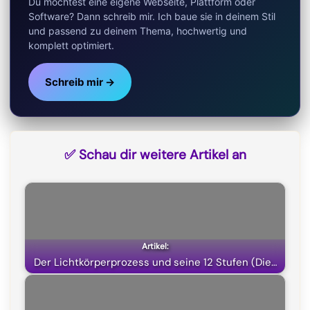
Du möchtest eine eigene Webseite, Plattform oder
)
Software? Dann schreib mir. Ich baue sie in deinem Stil
und passend zu deinem Thema, hochwertig und
komplett optimiert.
Schreib mir →
✅ Schau dir weitere Artikel an
Der Lichtkörperprozess und seine 12 Stufen (Die…