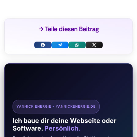
→ Teile diesen Beitrag
F
T
W
X
a
e
h
(
c
l
a
T
e
e
t
w
b
g
s
i
o
r
A
t
YANNICK ENERGIE - YANNICKENERGIE.DE
o
a
p
t
Ich baue dir deine Webseite oder
k
m
p
e
Software.
Persönlich.
r