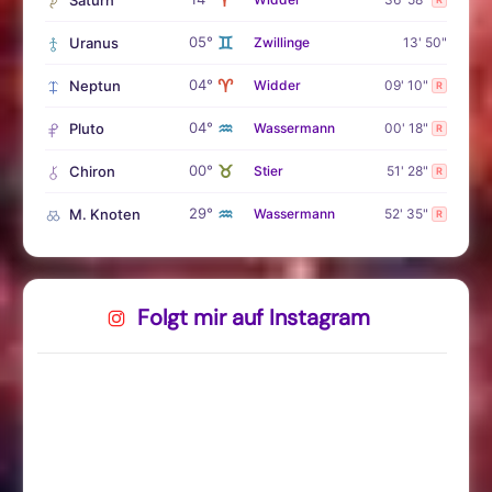
♊
05°
Uranus
Zwillinge
13' 50"
♈
04°
Neptun
Widder
09' 10"
R
♒
04°
Pluto
Wassermann
00' 18"
R
♉
00°
Chiron
Stier
51' 28"
R
♒
29°
M. Knoten
Wassermann
52' 35"
R
Folgt mir auf Instagram