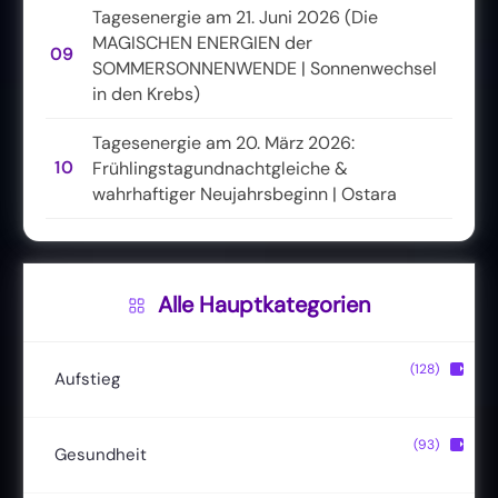
Tagesenergie am 21. Juni 2026 (Die
MAGISCHEN ENERGIEN der
09
SOMMERSONNENWENDE | Sonnenwechsel
in den Krebs)
Tagesenergie am 20. März 2026:
10
Frühlingstagundnachtgleiche &
wahrhaftiger Neujahrsbeginn | Ostara
Alle Hauptkategorien
(128)
▶
Aufstieg
Christusbewusstsein
(20)
(93)
▶
Gesundheit