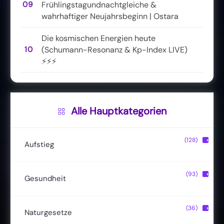
09
Frühlingstagundnachtgleiche &
wahrhaftiger Neujahrsbeginn | Ostara
Die kosmischen Energien heute
10
(Schumann-Resonanz & Kp-Index LIVE)
⚡⚡⚡
Alle Hauptkategorien
(128)
▶
Aufstieg
Christusbewusstsein
(20)
(93)
▶
Gesundheit
Lichtkörper
(11)
Entgiftung
(13)
(36)
▶
Naturgesetze