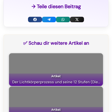
→ Teile diesen Beitrag
F
T
W
X
a
e
h
(
c
l
a
T
✅ Schau dir weitere Artikel an
e
e
t
w
b
g
s
i
o
r
A
t
o
a
p
t
k
m
p
e
Der Lichtkörperprozess und seine 12 Stufen (Die…
r
)