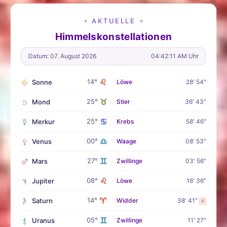
AKTUELLE
✦
✦
Himmelskonstellationen
Datum: 07. August 2026
04:42:12 AM Uhr
♌
14°
Sonne
Löwe
28' 54"
♉
25°
Mond
Stier
36' 43"
♋
25°
Merkur
Krebs
58' 46"
♎
00°
Venus
Waage
08' 53"
♊
27°
Mars
Zwillinge
03' 56"
♌
08°
Jupiter
Löwe
16' 36"
♈
14°
Saturn
Widder
38' 41"
R
♊
05°
Uranus
Zwillinge
11' 27"