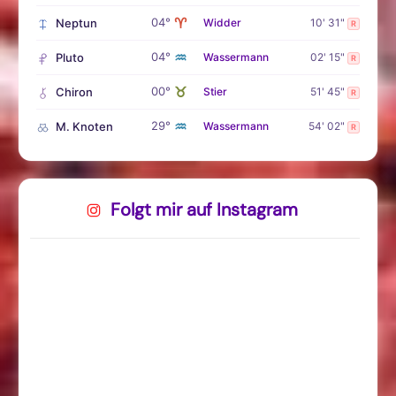
♈
04°
Neptun
Widder
10' 31"
R
♒
04°
Pluto
Wassermann
02' 15"
R
♉
00°
Chiron
Stier
51' 45"
R
♒
29°
M. Knoten
Wassermann
54' 02"
R
Folgt mir auf Instagram