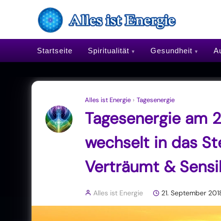
Startseite
Spiritualität
Gesundheit
Au
Alles ist Energie
›
Tagesenergie
Tagesenergie am 
wechselt in das St
Verträumt & Sensi
Alles ist Energie
21. September 201