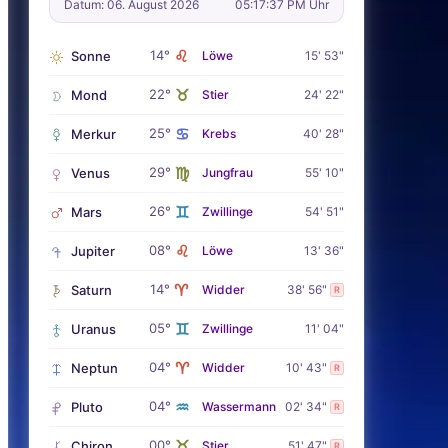
Datum: 06. August 2026
05:17:38 PM Uhr
♌
14°
Sonne
Löwe
15' 53"
♉
22°
Mond
Stier
24' 22"
♋
25°
Merkur
Krebs
40' 28"
♍
29°
Venus
Jungfrau
55' 10"
♊
26°
Mars
Zwillinge
54' 51"
♌
08°
Jupiter
Löwe
13' 36"
♈
14°
Saturn
Widder
38' 56"
R
♊
05°
Uranus
Zwillinge
11' 04"
♈
04°
Neptun
Widder
10' 43"
R
♒
04°
Pluto
Wassermann
02' 34"
R
♉
00°
Chiron
Stier
51' 47"
R