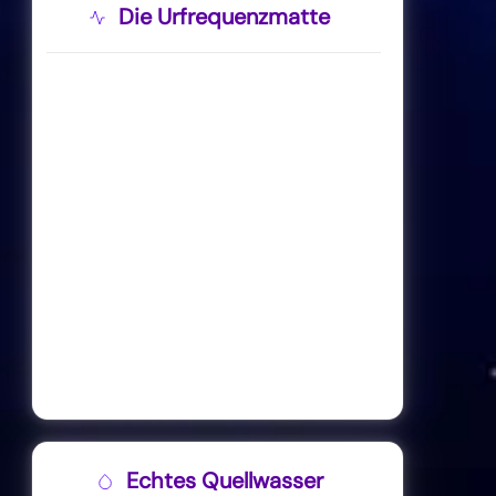
Die Urfrequenzmatte
Echtes Quellwasser