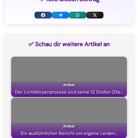
F
T
W
X
a
e
h
(
c
l
a
T
✅ Schau dir weitere Artikel an
e
e
t
w
b
g
s
i
o
r
A
t
o
a
p
t
k
m
p
e
Der Lichtkörperprozess und seine 12 Stufen (Die…
r
)
Ein ausführlicher Bericht um eigene Leiden…