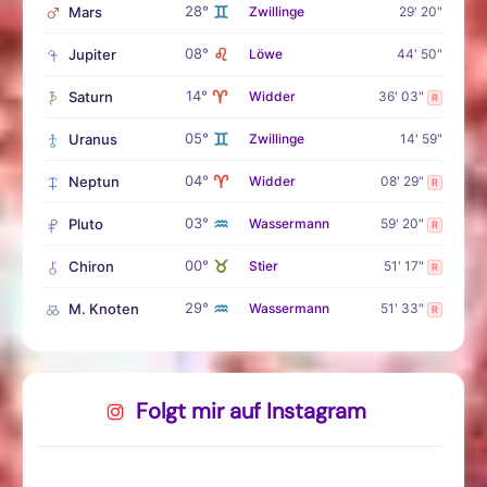
♊
28°
Mars
Zwillinge
29' 20"
♌
08°
Jupiter
Löwe
44' 50"
♈
14°
Saturn
Widder
36' 03"
R
♊
05°
Uranus
Zwillinge
14' 59"
♈
04°
Neptun
Widder
08' 29"
R
♒
03°
Pluto
Wassermann
59' 20"
R
♉
00°
Chiron
Stier
51' 17"
R
♒
29°
M. Knoten
Wassermann
51' 33"
R
Folgt mir auf Instagram