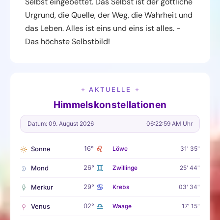
Selbst eingebettet. Das Selbst ist der göttliche
Urgrund, die Quelle, der Weg, die Wahrheit und
das Leben. Alles ist eins und eins ist alles. -
Das höchste Selbstbild!
AKTUELLE
✦
✦
Himmelskonstellationen
Datum: 09. August 2026
06:23:00 AM Uhr
♌
16°
Sonne
Löwe
31' 35"
♊
26°
Mond
Zwillinge
25' 44"
♋
29°
Merkur
Krebs
03' 34"
♎
02°
Venus
Waage
17' 15"