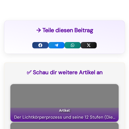
→ Teile diesen Beitrag
F
T
W
X
a
e
h
(
c
l
a
T
✅ Schau dir weitere Artikel an
e
e
t
w
b
g
s
i
o
r
A
t
o
a
p
t
k
m
p
e
Der Lichtkörperprozess und seine 12 Stufen (Die…
r