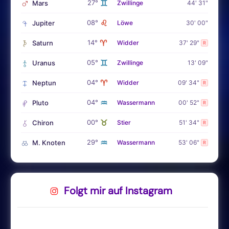
♊
27°
Mars
Zwillinge
44' 31"
♌
08°
Jupiter
Löwe
30' 00"
♈
14°
Saturn
Widder
37' 29"
R
♊
05°
Uranus
Zwillinge
13' 09"
♈
04°
Neptun
Widder
09' 34"
R
♒
04°
Pluto
Wassermann
00' 52"
R
♉
00°
Chiron
Stier
51' 34"
R
♒
29°
M. Knoten
Wassermann
53' 06"
R
Folgt mir auf Instagram