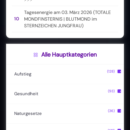
Tagesenergie am 03. März 2026 (TOTALE
10
MONDFINSTERNIS | BLUTMOND im
STERNZEICHEN JUNGFRAU)
Alle Hauptkategorien
(128)
▶
Aufstieg
Christusbewusstsein
(20)
(93)
▶
Gesundheit
Lichtkörper
(11)
Entgiftung
(13)
(36)
▶
Naturgesetze
Magische Fähigkeiten
(22)
Ernährung
(24)