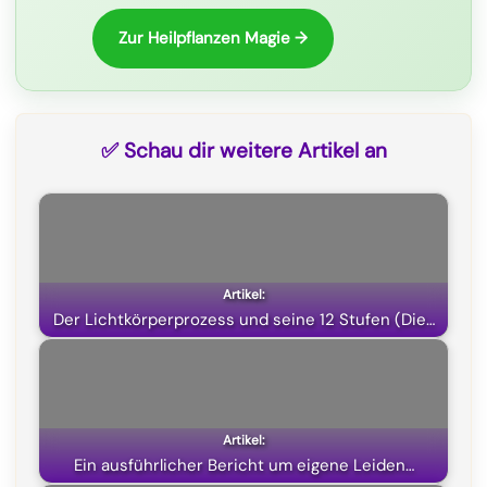
k
m
p
e
Zur Heilpflanzen Magie →
r
)
✅ Schau dir weitere Artikel an
Der Lichtkörperprozess und seine 12 Stufen (Die…
Ein ausführlicher Bericht um eigene Leiden…