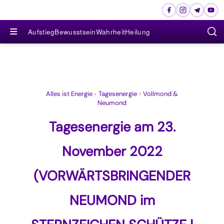
≡
Aufstieg
Bewusstsein
Wahrheit
Heilung
Alles ist Energie
›
Tagesenergie
›
Vollmond &
Neumond
Tagesenergie am 23.
November 2022
(VORWÄRTSBRINGENDER
NEUMOND im