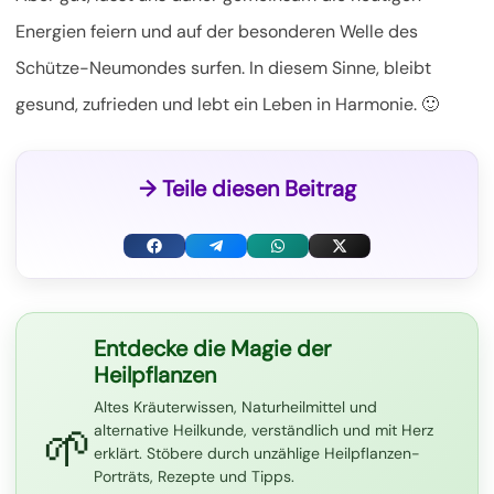
Energien feiern und auf der besonderen Welle des
Schütze-Neumondes surfen. In diesem Sinne, bleibt
gesund, zufrieden und lebt ein Leben in Harmonie. 🙂
→ Teile diesen Beitrag
F
T
W
X
a
e
h
(
c
l
a
T
Entdecke die Magie der
Heilpflanzen
e
e
t
w
Altes Kräuterwissen, Naturheilmittel und
b
g
s
i
🌱
alternative Heilkunde, verständlich und mit Herz
o
r
A
t
erklärt. Stöbere durch unzählige Heilpflanzen-
Porträts, Rezepte und Tipps.
o
a
p
t