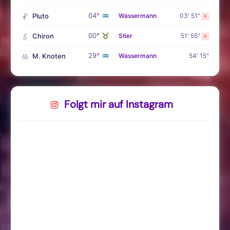
♒
04°
Pluto
Wassermann
03' 51"
R
♉
00°
Chiron
Stier
51' 55"
R
♒
29°
M. Knoten
Wassermann
54' 15"
Folgt mir auf Instagram