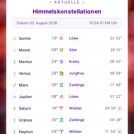
AKTUELLE
✦
✦
Himmelskonstellationen
Datum: 05. August 2026
10:24:32 PM Uhr
♌
13°
Sonne
Löwe
22' 52"
♉
09°
Mond
Stier
29' 51"
♋
24°
Merkur
Krebs
28' 42"
♍
28°
Venus
Jungfrau
59' 08"
♊
26°
Mars
Zwillinge
17' 48"
♌
08°
Jupiter
Löwe
01' 22"
♈
14°
Saturn
Widder
39' 55"
R
♊
05°
Uranus
Zwillinge
09' 28"
♈
04°
Neptun
Widder
11' 34"
R