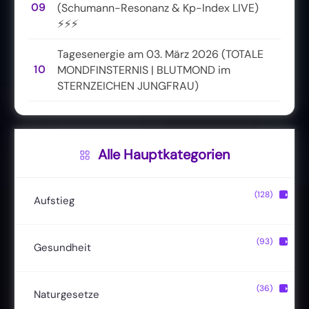
09
(Schumann-Resonanz & Kp-Index LIVE)
⚡⚡⚡
Tagesenergie am 03. März 2026 (TOTALE
10
MONDFINSTERNIS | BLUTMOND im
STERNZEICHEN JUNGFRAU)
Alle Hauptkategorien
(128)
▶
Aufstieg
Christusbewusstsein
(20)
(93)
▶
Gesundheit
Lichtkörper
(11)
Entgiftung
(13)
(36)
▶
Naturgesetze