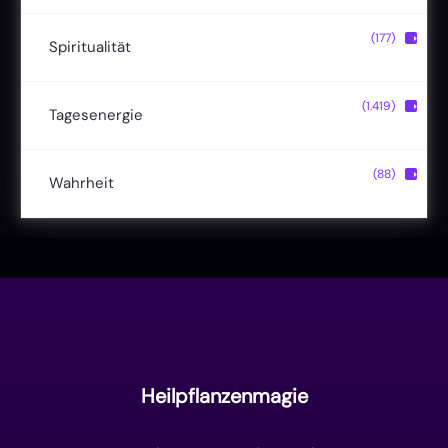
Magische Fähigkeiten
(22)
Ernährung
(24)
Hermetik
(15)
(177)
▶
Spiritualität
Reinkarnation
(19)
Naturheilmittel
(19)
Schöpfungsgesetze
(8)
Bewusstsein
(50)
(1.419)
▶
Tagesenergie
Verjüngung
(9)
Selbstheilung
(26)
Zyklen und Zeichen
(12)
Dualseelen
(9)
Sonne im Sternzeichen
(51)
(88)
▶
Wahrheit
Liebe & Herzenergie
(23)
Vollmond & Neumond
(100)
Endzeit
(18)
Manifestation
(17)
Frequenzen
(9)
Unterbewusstsein
(15)
Goldenes Zeitalter
(14)
Heilpflanzenmagie
Matrix-System
(38)