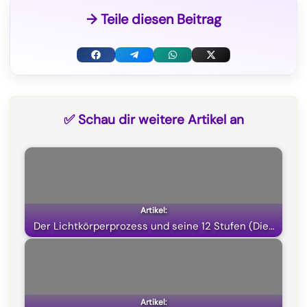
→ Teile diesen Beitrag
F
T
W
X
a
e
h
(
c
l
a
T
✅ Schau dir weitere Artikel an
e
e
t
w
b
g
s
i
o
r
A
t
o
a
p
t
k
m
p
e
Der Lichtkörperprozess und seine 12 Stufen (Die…
r
)