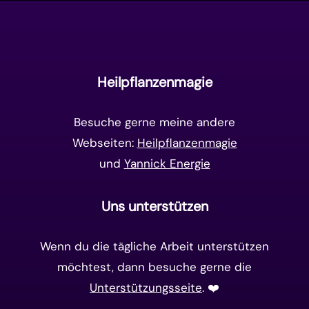
Manifestation
(17)
Frequenzen
(9)
Unterbewusstsein
(15)
Goldenes Zeitalter
(14)
Heilpflanzenmagie
Matrix-System
(38)
Besuche gerne meine andere
Webseiten:
Heilpflanzenmagie
und
Yannick Energie
Uns unterstützen
Wenn du die tägliche Arbeit unterstützen
möchtest, dann besuche gerne die
Unterstützungsseite
. ❤️️