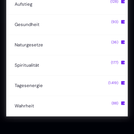
(128)
▶
Aufstieg
Christusbewusstsein
(20)
(93)
▶
Gesundheit
Lichtkörper
(11)
Entgiftung
(13)
(36)
▶
Naturgesetze
Magische Fähigkeiten
(22)
Ernährung
(24)
Hermetik
(15)
(177)
▶
Spiritualität
Reinkarnation
(19)
Naturheilmittel
(19)
Schöpfungsgesetze
(8)
Bewusstsein
(50)
(1.419)
▶
Tagesenergie
Verjüngung
(9)
Selbstheilung
(26)
Zyklen und Zeichen
(12)
Dualseelen
(9)
Sonne im Sternzeichen
(51)
(88)
▶
Wahrheit
Liebe & Herzenergie
(23)
Vollmond & Neumond
(100)
Endzeit
(18)