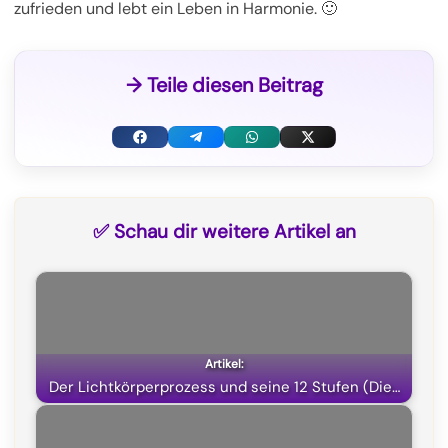
zufrieden und lebt ein Leben in Harmonie. 🙂
→ Teile diesen Beitrag
F
T
W
X
a
e
h
(
c
l
a
T
✅ Schau dir weitere Artikel an
e
e
t
w
b
g
s
i
o
r
A
t
o
a
p
t
k
m
p
e
Der Lichtkörperprozess und seine 12 Stufen (Die…
r