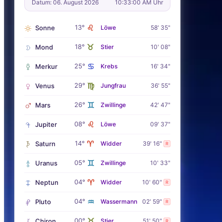
Datum: 06. August 2026
10:33:01 AM Uhr
♌
13°
Sonne
Löwe
58' 35"
♉
18°
Mond
Stier
10' 08"
♋
25°
Merkur
Krebs
16' 34"
♍
29°
Venus
Jungfrau
36' 55"
♊
26°
Mars
Zwillinge
42' 47"
♌
08°
Jupiter
Löwe
09' 37"
♈
14°
Saturn
Widder
39' 16"
R
♊
05°
Uranus
Zwillinge
10' 33"
♈
04°
Neptun
Widder
10' 60"
R
♒
04°
Pluto
Wassermann
02' 59"
R
♉
00°
Chiron
Stier
51' 50"
R