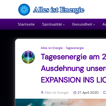
Startseite
Spiritualität
Gesundheit
Au
Alles ist Energie
›
Tagesenergie
Tagesenergie am 27
Ausdehnung unsere
EXPANSION INS LI
Alles ist Energie
27. April 2020