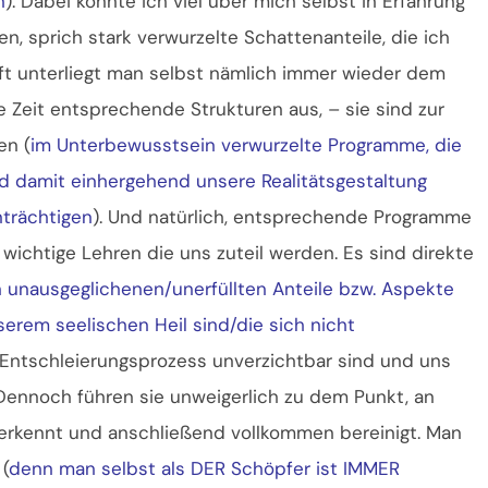
n
). Dabei konnte ich viel über mich selbst in Erfahrung
n, sprich stark verwurzelte Schattenanteile, die ich
fft unterliegt man selbst nämlich immer wieder dem
Zeit entsprechende Strukturen aus, – sie sind zur
en (
im Unterbewusstsein verwurzelte Programme, die
nd damit einhergehend unsere Realitätsgestaltung
nträchtigen
). Und natürlich, entsprechende Programme
 wichtige Lehren die uns zuteil werden. Es sind direkte
 unausgeglichenen/unerfüllten Anteile bzw. Aspekte
nserem seelischen Heil sind/die sich nicht
n Entschleierungsprozess unverzichtbar sind und uns
Dennoch führen sie unweigerlich zu dem Punkt, an
 erkennt und anschließend vollkommen bereinigt. Man
(
denn man selbst als DER Schöpfer ist IMMER