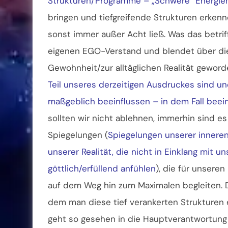
Strukturen/Programme – „Schwere“ Energie
bringen und tiefgreifende Strukturen erkenne
sonst immer außer Acht ließ. Was das betri
eigenen EGO-Verstand und blendet über die 
Gewohnheit/zur alltäglichen Realität geword
Teil unseres derzeitigen Ausdruckes sind u
maßgeblich beeinflussen – in dem Fall beei
sollten wir nicht ablehnen, immerhin sind es
Spiegelungen (
Spiegelungen unserer inneren
unserer Realität, die nicht in Einklang mit u
göttlich/erfüllend anfühlen
), die für unsere
auf dem Weg hin zum Maximalen begleiten. 
dem man diese tief verankerten Strukturen
geht so gesehen in die Hauptverantwortung 