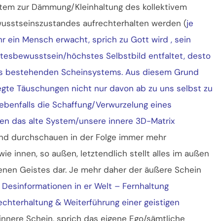
tem zur Dämmung/Kleinhaltung des kollektivem
usstseinszustandes aufrechterhalten werden (
je
r ein Mensch erwacht, sprich zu Gott wird , sein
tesbewusstsein/höchstes Selbstbild entfaltet, desto
des bestehenden Scheinsystems. Aus diesem Grund
legte Täuschungen nicht nur davon ab zu uns selbst zu
ebenfalls die Schaffung/Verwurzelung eines
en das alte System/unsere innere 3D-Matrix
r und durchschauen in der Folge immer mehr
e innen, so außen, letztendlich stellt alles im außen
igenen Geistes dar. Je mehr daher der äußere Schein
Desinformationen in er Welt – Fernhaltung
rechterhaltung & Weiterführung einer geistigen
r innere Schein, sprich das eigene Ego/sämtliche