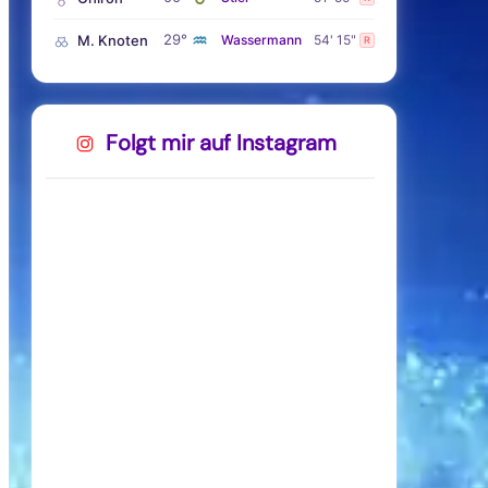
♒
29°
M. Knoten
Wassermann
54' 15"
R
Folgt mir auf Instagram