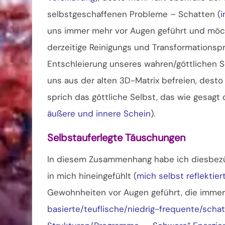
selbstgeschaffenen Probleme – Schatten (
i
uns immer mehr vor Augen geführt und möch
derzeitige Reinigungs und Transformationspr
Entschleierung unseres wahren/göttlichen S
uns aus der alten 3D-Matrix befreien, dest
sprich das göttliche Selbst, das wie gesagt 
äußere und innere Schein
).
Selbstauferlegte Täuschungen
In diesem Zusammenhang habe ich diesbezüg
in mich hineingefühlt (
mich selbst reflektier
Gewohnheiten vor Augen geführt, die immer 
basierte/teuflische/niedrig-frequente/scha