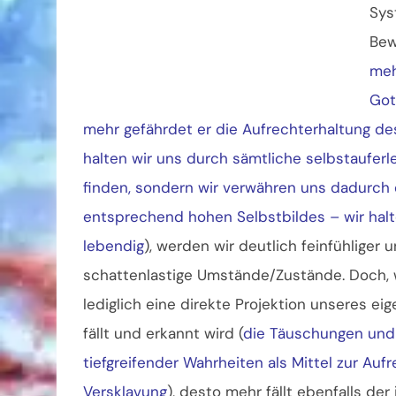
Sys
Bew
meh
Got
mehr gefährdet er die Aufrechterhaltung 
halten wir uns durch sämtliche selbstaufer
finden, sondern wir verwähren uns dadurch 
entsprechend hohen Selbstbildes – wir halt
lebendig
), werden wir deutlich feinfühlige
schattenlastige Umstände/Zustände. Doch, wi
lediglich eine direkte Projektion unseres e
fällt und erkannt wird (
die Täuschungen und 
tiefgreifender Wahrheiten als Mittel zur Auf
Versklavung
), desto mehr fällt ebenfalls de