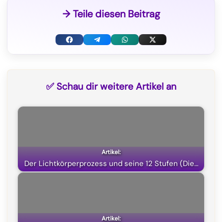
→ Teile diesen Beitrag
F
T
W
X
a
e
h
(
c
l
a
T
✅ Schau dir weitere Artikel an
e
e
t
w
b
g
s
i
o
r
A
t
o
a
p
t
k
m
p
e
Der Lichtkörperprozess und seine 12 Stufen (Die…
r
)