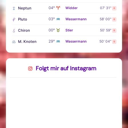
♈
04°
Neptun
Widder
07' 31"
R
♒
03°
Pluto
Wassermann
58' 00"
R
♉
00°
Chiron
Stier
50' 59"
R
♒
29°
M. Knoten
Wassermann
50' 04"
R
Folgt mir auf Instagram