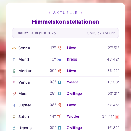
AKTUELLE
✦
✦
Himmelskonstellationen
Datum: 10. August 2026
05:19:53 AM Uhr
♌
17°
Sonne
Löwe
27' 51"
♋
10°
Mond
Krebs
48' 42"
♌
00°
Merkur
Löwe
35' 22"
♎
03°
Venus
Waage
15' 36"
♊
29°
Mars
Zwillinge
08' 21"
♌
08°
Jupiter
Löwe
57' 45"
♈
14°
Saturn
Widder
34' 41"
R
♊
05°
Uranus
Zwillinge
16' 32"