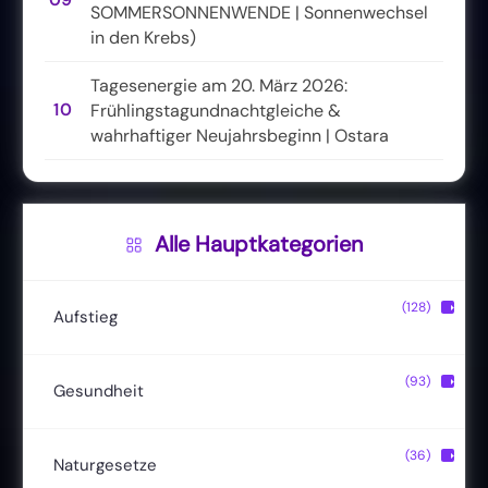
SOMMERSONNENWENDE | Sonnenwechsel
in den Krebs)
Tagesenergie am 20. März 2026:
10
Frühlingstagundnachtgleiche &
wahrhaftiger Neujahrsbeginn | Ostara
Alle Hauptkategorien
(128)
▶
Aufstieg
Christusbewusstsein
(20)
(93)
▶
Gesundheit
Lichtkörper
(11)
Entgiftung
(13)
(36)
▶
Naturgesetze