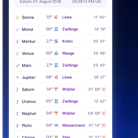
Datum: 07. August 2026
05:29:14 PM Uhr
♌
15°
Sonne
Löwe
11' 40"
♊
06°
Mond
Zwillinge
14' 19"
♋
27°
Merkur
Krebs
00' 41"
♎
00°
Venus
Waage
53' 48"
♊
27°
Mars
Zwillinge
33' 45"
♌
08°
Jupiter
Löwe
26' 27"
♈
14°
Saturn
Widder
37' 49"
R
♊
05°
Uranus
Zwillinge
12' 42"
♈
04°
Neptun
Widder
09' 49"
R
♒
04°
Pluto
Wassermann
01' 14"
R
♉
00°
Chiron
Stier
51' 37"
R