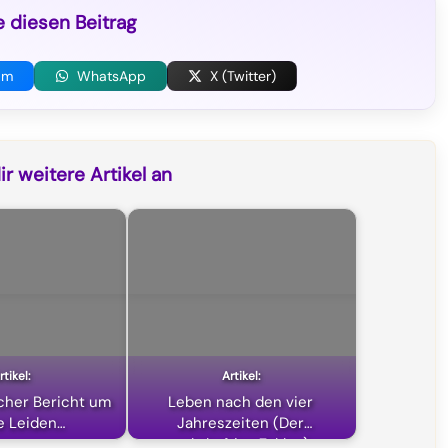
e diesen Beitrag
am
WhatsApp
X (Twitter)
r weitere Artikel an
icher Bericht um
Leben nach den vier
e Leiden…
Jahreszeiten (Der
wahrhaftige Zyklus)