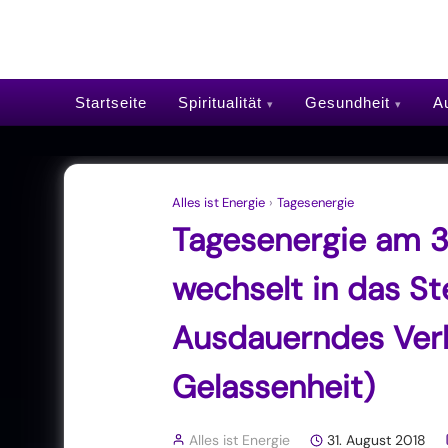
Startseite
Spiritualität
Gesundheit
Au
Alles ist Energie
›
Tagesenergie
Tagesenergie am 3
wechselt in das St
Ausdauerndes Verh
Gelassenheit)
Alles ist Energie
31. August 2018