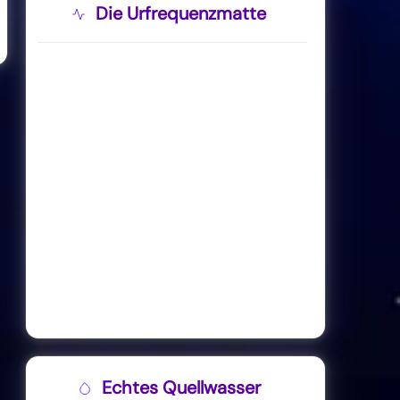
Die Urfrequenzmatte
Echtes Quellwasser