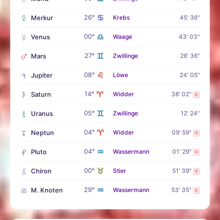
♋
26°
Merkur
Krebs
45' 36"
♎
00°
Venus
Waage
43' 03"
♊
27°
Mars
Zwillinge
26' 36"
♌
08°
Jupiter
Löwe
24' 05"
♈
14°
Saturn
Widder
38' 02"
R
♊
05°
Uranus
Zwillinge
12' 24"
♈
04°
Neptun
Widder
09' 59"
R
♒
04°
Pluto
Wassermann
01' 29"
R
♉
00°
Chiron
Stier
51' 39"
R
♒
29°
M. Knoten
Wassermann
53' 35"
R