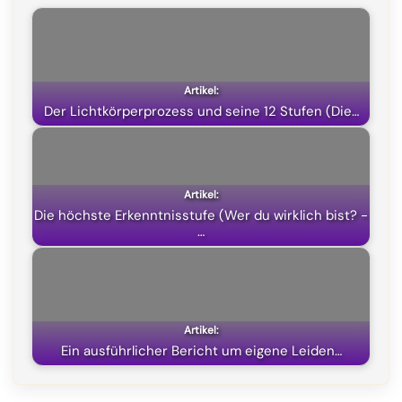
b
g
s
i
o
r
A
t
o
a
p
t
k
m
p
e
Der Lichtkörperprozess und seine 12 Stufen (Die…
r
)
Die höchste Erkenntnisstufe (Wer du wirklich bist? -
…
Ein ausführlicher Bericht um eigene Leiden…