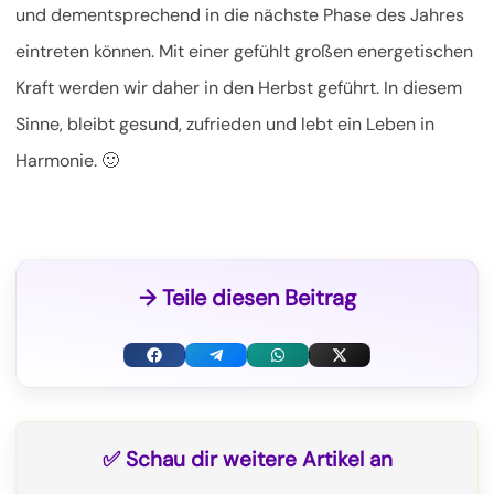
und dementsprechend in die nächste Phase des Jahres
eintreten können. Mit einer gefühlt großen energetischen
Kraft werden wir daher in den Herbst geführt. In diesem
Sinne, bleibt gesund, zufrieden und lebt ein Leben in
Harmonie. 🙂
→ Teile diesen Beitrag
F
T
W
X
a
e
h
(
c
l
a
T
✅ Schau dir weitere Artikel an
e
e
t
w