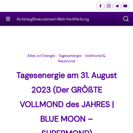
≡
Aufstieg
Bewusstsein
Wahrheit
Heilung
Alles ist Energie
›
Tagesenergie
›
Vollmond &
Neumond
Tagesenergie am 31. August
2023 (Der GRÖßTE
VOLLMOND des JAHRES |
BLUE MOON –