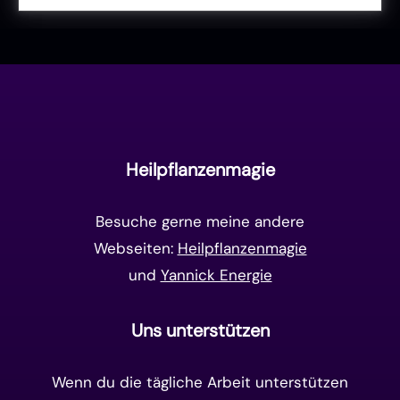
Liebe & Herzenergie
(23)
Vollmond & Neumond
(100)
Endzeit
(18)
Manifestation
(17)
Frequenzen
(9)
Unterbewusstsein
(15)
Goldenes Zeitalter
(14)
Heilpflanzenmagie
Matrix-System
(38)
Besuche gerne meine andere
Webseiten:
Heilpflanzenmagie
und
Yannick Energie
Uns unterstützen
Wenn du die tägliche Arbeit unterstützen