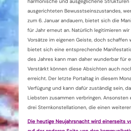
harmonische und ausgeglichene Strukturen er
ausgerichteten Bewusstseinszustandes, wenn
zum 6. Januar andauern, bietet sich die Ma
für Jahr erneut an. Natürlich legitimieren
Vorsätze im eigenen Geiste, doch schaffen w
bietet sich eine entsprechende Manifestati
des Jahres kann man daher wunderbar für 
Verstärkt können diese Absichten auch noch
erreicht. Der letzte Portaltag in diesem Mo
Verfügung und kann dafür zuständig sein, d
Liebsten zusammen verbringen. Ansonsten e
drei Sternkonstellationen, die einen weitere
Die heutige Neujahrsnacht wird einerseits v
auf der anderen Seite von den kommunikati