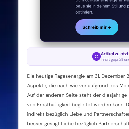
baue sie in deinem Stil un
optimiert.
Schreib mir →
Artikel zuletz
Inhalt geprüft u
Die heutige Tagesenergie am 31. Dezember 2
Aspekte, die nach wie vor aufgrund des Mon
Auf der anderen Seite steht der diesjährige
von Ernsthaftigkeit begleitet werden kann.
indirekt bezüglich Liebe und Partnerschafte
besser gesagt
Liebe bezüglich Partnerschaf