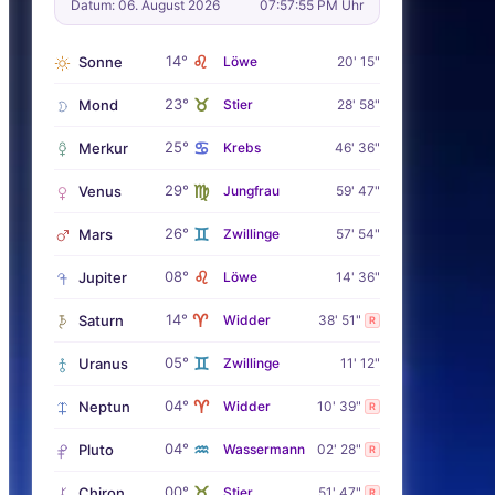
Datum: 06. August 2026
07:57:57 PM Uhr
♌
14°
Sonne
Löwe
20' 15"
♉
23°
Mond
Stier
28' 58"
♋
25°
Merkur
Krebs
46' 36"
♍
29°
Venus
Jungfrau
59' 47"
♊
26°
Mars
Zwillinge
57' 54"
♌
08°
Jupiter
Löwe
14' 36"
♈
14°
Saturn
Widder
38' 51"
R
♊
05°
Uranus
Zwillinge
11' 12"
♈
04°
Neptun
Widder
10' 39"
R
♒
04°
Pluto
Wassermann
02' 28"
R
♉
00°
Chiron
Stier
51' 47"
R