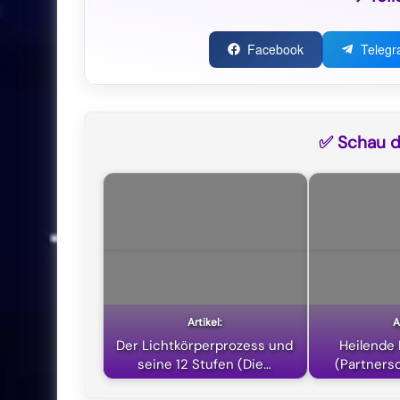
Facebook
Teleg
✅ Schau di
Der Lichtkörperprozess und
Heilende
seine 12 Stufen (Die…
(Partnersc
n