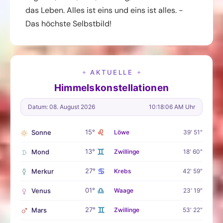
das Leben. Alles ist eins und eins ist alles. -
Das höchste Selbstbild!
AKTUELLE
✦
✦
Himmelskonstellationen
Datum: 08. August 2026
10:18:07 AM Uhr
♌
15°
Sonne
Löwe
39' 51"
♊
13°
Mond
Zwillinge
18' 60"
♋
27°
Merkur
Krebs
42' 59"
♎
01°
Venus
Waage
23' 19"
♊
27°
Mars
Zwillinge
53' 22"