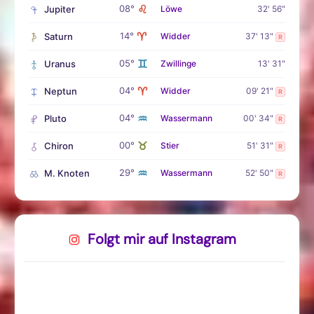
♌
08°
Jupiter
Löwe
32' 56"
♈
14°
Saturn
Widder
37' 13"
R
♊
05°
Uranus
Zwillinge
13' 31"
♈
04°
Neptun
Widder
09' 21"
R
♒
04°
Pluto
Wassermann
00' 34"
R
♉
00°
Chiron
Stier
51' 31"
R
♒
29°
M. Knoten
Wassermann
52' 50"
R
Folgt mir auf Instagram