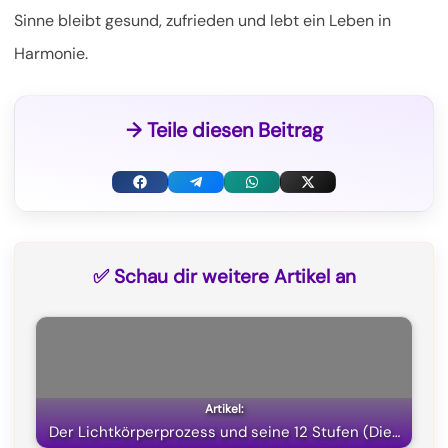
Sinne bleibt gesund, zufrieden und lebt ein Leben in
Harmonie.
→ Teile diesen Beitrag
F
T
W
X
a
e
h
(
c
l
a
T
✅ Schau dir weitere Artikel an
e
e
t
w
b
g
s
i
o
r
A
t
o
a
p
t
k
m
p
e
Der Lichtkörperprozess und seine 12 Stufen (Die…