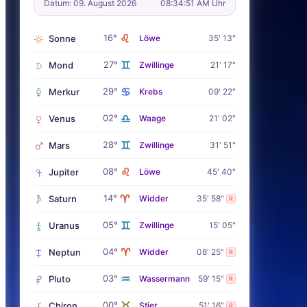
Datum: 09. August 2026
08:34:52 AM Uhr
♌
16°
Sonne
Löwe
35' 13"
♊
27°
Mond
Zwillinge
21' 17"
♋
29°
Merkur
Krebs
09' 22"
♎
02°
Venus
Waage
21' 02"
♊
28°
Mars
Zwillinge
31' 51"
♌
08°
Jupiter
Löwe
45' 40"
♈
14°
Saturn
Widder
35' 58"
R
♊
05°
Uranus
Zwillinge
15' 05"
♈
04°
Neptun
Widder
08' 25"
R
♒
03°
Pluto
Wassermann
59' 15"
R
♉
00°
Chiron
Stier
51' 16"
R