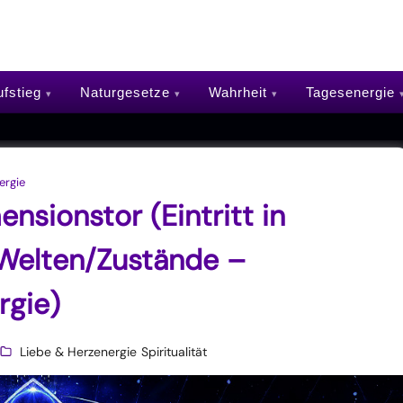
fstieg
Naturgesetze
Wahrheit
Tagesenergie
ergie
nsionstor (Eintritt in
Welten/Zustände –
rgie)
Liebe & Herzenergie
Spiritualität