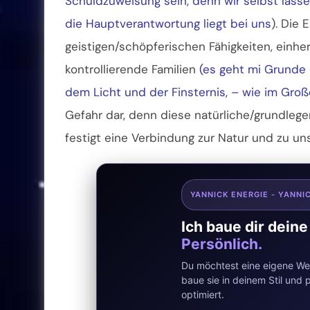
Schuldzuweisung sein, denn wir selbst lass
die Hauptverantwortung liegt bei uns
). Die
geistigen/schöpferischen Fähigkeiten, einhe
kontrollierende Familien
(es geht mi Grunde 
dem Licht und der Finsternis, – wie im Groß
Gefahr dar, denn diese natürliche/grundle
festigt eine Verbindung zur Natur und zu uns
YANNICK ENERGIE - YANNI
Ich baue dir dein
Persönlich.
Du möchtest eine eigene Web
baue sie in deinem Stil un
optimiert.