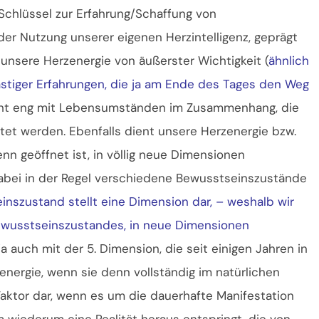
r Schlüssel zur Erfahrung/Schaffung von
r Nutzung unserer eigenen Herzintelligenz, geprägt
 unsere Herzenergie von äußerster Wichtigkeit (
ähnlich
stiger Erfahrungen, die ja am Ende des Tages den Weg
eht eng mit Lebensumständen im Zusammenhang, die
itet werden. Ebenfalls dient unsere Herzenergie bzw.
enn geöffnet ist, in völlig neue Dimensionen
abei in der Regel verschiedene Bewusstseinszustände
einszustand stellt eine Dimension dar, – weshalb wir
Bewusstseinszustandes, in neue Dimensionen
 ja auch mit der 5. Dimension, die seit einigen Jahren in
energie, wenn sie denn vollständig im natürlichen
 Faktor dar, wenn es um die dauerhafte Manifestation
wiederum eine Realität heraus entspringt, die von