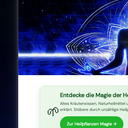
Entdecke die Magie der He
Altes Kräuterwissen, Naturheilmittel 
🌱
erklärt. Stöbere durch unzählige Hei
Zur Heilpflanzen Magie →