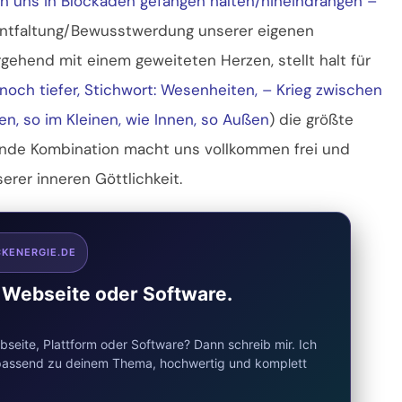
en uns in Blockaden gefangen halten/hineindrängen –
 Entfaltung/Bewusstwerdung unserer eigenen
rgehend mit einem geweiteten Herzen, stellt halt für
noch tiefer, Stichwort: Wesenheiten, – Krieg zwischen
en, so im Kleinen, wie Innen, so Außen
) die größte
gende Kombination macht uns vollkommen frei und
erer inneren Göttlichkeit.
CKENERGIE.DE
e Webseite oder Software.
seite, Plattform oder Software? Dann schreib mir. Ich
d passend zu deinem Thema, hochwertig und komplett