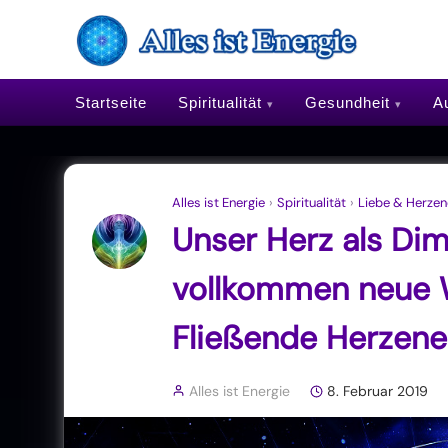
Startseite
Spiritualität
Gesundheit
Au
Alles ist Energie
›
Spiritualität
›
Liebe & Herzen
Unser Herz als Dime
vollkommen neue 
Fließende Herzene
Alles ist Energie
8. Februar 2019