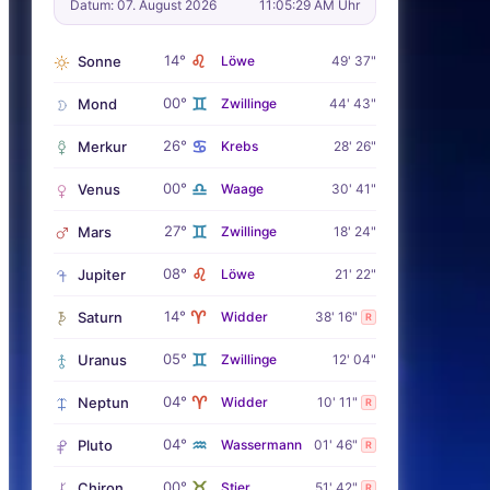
Datum: 07. August 2026
11:05:30 AM Uhr
♌
14°
Sonne
Löwe
49' 37"
♊
00°
Mond
Zwillinge
44' 43"
♋
26°
Merkur
Krebs
28' 26"
♎
00°
Venus
Waage
30' 41"
♊
27°
Mars
Zwillinge
18' 24"
♌
08°
Jupiter
Löwe
21' 22"
♈
14°
Saturn
Widder
38' 16"
R
♊
05°
Uranus
Zwillinge
12' 04"
♈
04°
Neptun
Widder
10' 11"
R
♒
04°
Pluto
Wassermann
01' 46"
R
♉
00°
Chiron
Stier
51' 42"
R