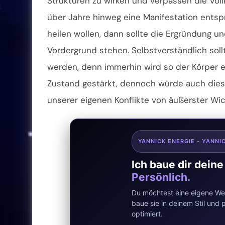
Strukturen zu wirken und verpassen die Vo
über Jahre hinweg eine Manifestation entsp
heilen wollen, dann sollte die Ergründung un
Vordergrund stehen. Selbstverständlich sollt
werden, denn immerhin wird so der Körper ei
Zustand gestärkt, dennoch würde auch dies
unserer eigenen Konflikte von äußerster Wich
YANNICK ENERGIE - YANNI
Ich baue dir dein
Persönlich.
Du möchtest eine eigene Web
baue sie in deinem Stil un
optimiert.