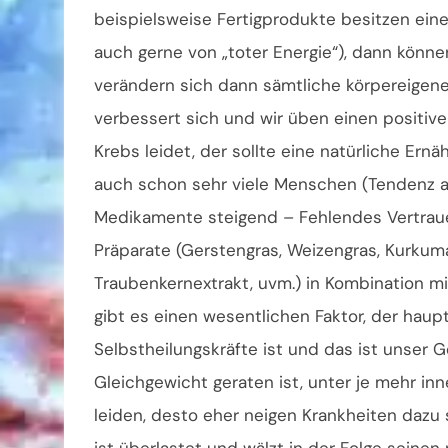
beispielsweise Fertigprodukte besitzen eine
auch gerne von „toter Energie“), dann könne
verändern sich dann sämtliche körpereigene 
verbessert sich und wir üben einen positive
Krebs leidet, der sollte eine natürliche Ern
auch schon sehr viele Menschen (Tendenz a
Medikamente steigend – Fehlendes Vertrauen 
Präparate (Gerstengras, Weizengras, Kurkuma
Traubenkernextrakt, uvm.) in Kombination mi
gibt es einen wesentlichen Faktor, der haupt
Selbstheilungskräfte ist und das ist unser G
Gleichgewicht geraten ist, unter je mehr in
leiden, desto eher neigen Krankheiten dazu 
ist überlastet und wälzt in der Folge sein