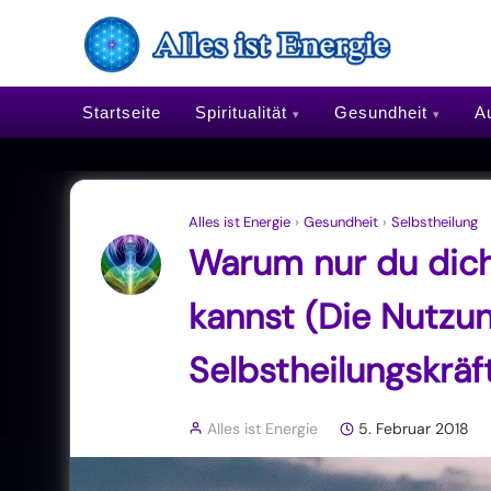
Startseite
Spiritualität
Gesundheit
Au
Alles ist Energie
›
Gesundheit
›
Selbstheilung
Warum nur du dich 
kannst (Die Nutzu
Selbstheilungskräf
Alles ist Energie
5. Februar 2018