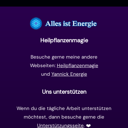
Manifestation
(17)
Frequenzen
(9)
Unterbewusstsein
(15)
Goldenes Zeitalter
(14)
Heilpflanzenmagie
Matrix-System
(38)
Besuche gerne meine andere
Webseiten:
Heilpflanzenmagie
und
Yannick Energie
Uns unterstützen
Wenn du die tägliche Arbeit unterstützen
möchtest, dann besuche gerne die
Unterstützungsseite
. ❤️️