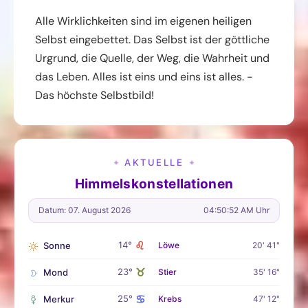
Alle Wirklichkeiten sind im eigenen heiligen
Selbst eingebettet. Das Selbst ist der göttliche
Urgrund, die Quelle, der Weg, die Wahrheit und
das Leben. Alles ist eins und eins ist alles. -
Das höchste Selbstbild!
AKTUELLE
✦
✦
Himmelskonstellationen
Datum: 07. August 2026
04:50:53 AM Uhr
♌
14°
Sonne
Löwe
20' 41"
♉
23°
Mond
Stier
35' 16"
♋
25°
Merkur
Krebs
47' 12"