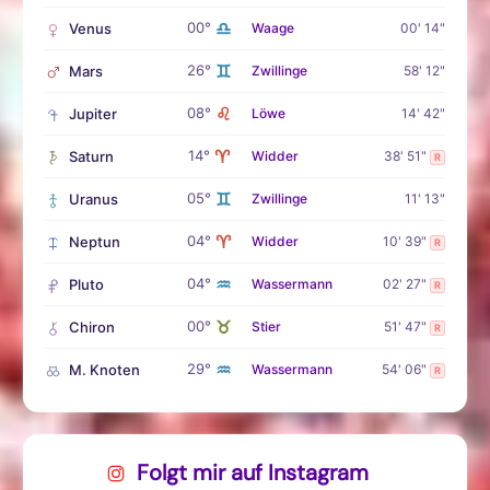
♎
00°
Venus
Waage
00' 14"
♊
26°
Mars
Zwillinge
58' 12"
♌
08°
Jupiter
Löwe
14' 42"
♈
14°
Saturn
Widder
38' 51"
R
♊
05°
Uranus
Zwillinge
11' 13"
♈
04°
Neptun
Widder
10' 39"
R
♒
04°
Pluto
Wassermann
02' 27"
R
♉
00°
Chiron
Stier
51' 47"
R
♒
29°
M. Knoten
Wassermann
54' 06"
R
Folgt mir auf Instagram