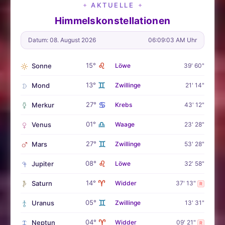
AKTUELLE
✦
✦
Himmelskonstellationen
Datum: 08. August 2026
06:09:05 AM Uhr
♌
15°
Sonne
Löwe
39' 60"
♊
13°
Mond
Zwillinge
21' 14"
♋
27°
Merkur
Krebs
43' 12"
♎
01°
Venus
Waage
23' 28"
♊
27°
Mars
Zwillinge
53' 28"
♌
08°
Jupiter
Löwe
32' 58"
♈
14°
Saturn
Widder
37' 13"
R
♊
05°
Uranus
Zwillinge
13' 31"
♈
04°
Neptun
Widder
09' 21"
R