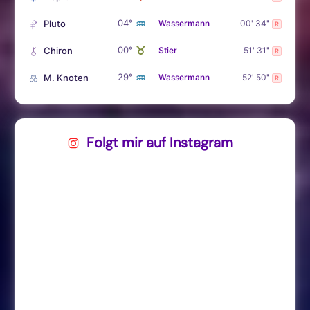
♒
04°
Pluto
Wassermann
00' 34"
R
♉
00°
Chiron
Stier
51' 31"
R
♒
29°
M. Knoten
Wassermann
52' 50"
R
Folgt mir auf Instagram