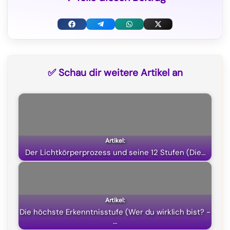
F
T
W
X
a
e
h
(
c
l
a
T
✅ Schau dir weitere Artikel an
e
e
t
w
b
g
s
i
o
r
A
t
o
a
p
t
k
m
p
e
Der Lichtkörperprozess und seine 12 Stufen (Die…
r
)
Die höchste Erkenntnisstufe (Wer du wirklich bist? -
…