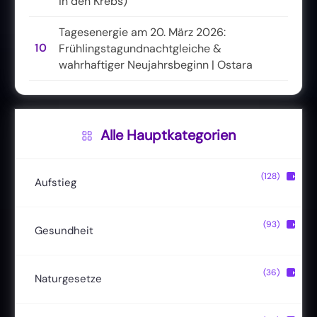
in den Krebs)
Tagesenergie am 20. März 2026:
10
Frühlingstagundnachtgleiche &
wahrhaftiger Neujahrsbeginn | Ostara
Alle Hauptkategorien
(128)
▶
Aufstieg
Christusbewusstsein
(20)
(93)
▶
Gesundheit
Lichtkörper
(11)
Entgiftung
(13)
(36)
▶
Naturgesetze
Magische Fähigkeiten
(22)