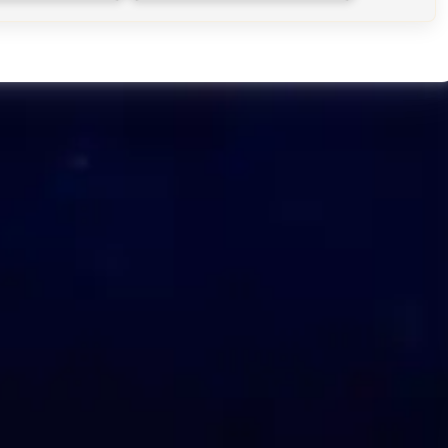
hre…
Gesetz der…