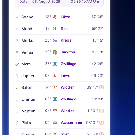
Datum: 06. August 2026
09:39:20 AM Uhr
♌
13°
Sonne
Löwe
57' 35"
♉
17°
Mond
Stier
55' 27"
♋
25°
Merkur
Krebs
15' 12"
♍
29°
Venus
Jungfrau
35' 51"
♊
26°
Mars
Zwillinge
42' 05"
♌
08°
Jupiter
Löwe
09' 23"
♈
14°
Saturn
Widder
39' 17"
R
♊
05°
Uranus
Zwillinge
10' 31"
♈
04°
Neptun
Widder
11' 01"
R
♒
04°
Pluto
Wassermann
03' 01"
R
♉
00°
Chiron
Stier
51' 50"
R