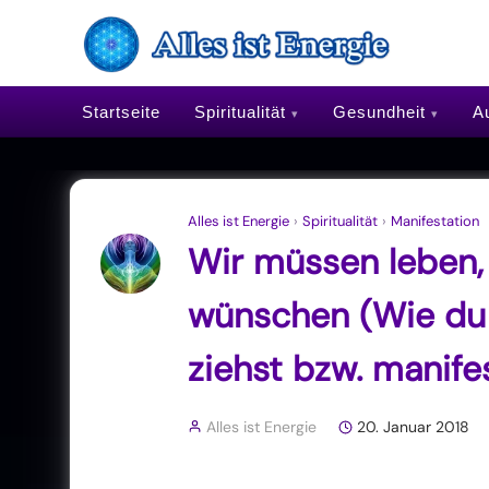
Startseite
Spiritualität
Gesundheit
Au
Alles ist Energie
›
Spiritualität
›
Manifestation
Wir müssen leben,
wünschen (Wie du
ziehst bzw. manifes
Alles ist Energie
20. Januar 2018