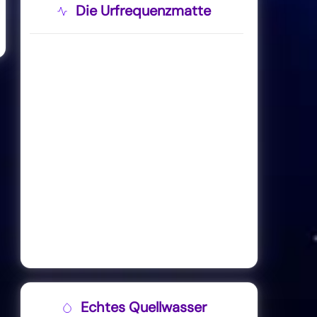
Die Urfrequenzmatte
Echtes Quellwasser