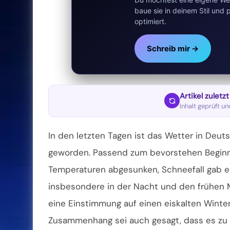
baue sie in deinem Stil un
optimiert.
Schreib mir →
Artikel zuletz
Inhalt geprüft u
In den letzten Tagen ist das Wetter in Deut
geworden. Passend zum bevorstehen Beginn
Temperaturen abgesunken, Schneefall gab es 
insbesondere in der Nacht und den frühen 
eine
Einstimmung auf einen eiskalten Winter
Zusammenhang sei auch gesagt, dass es zu fr