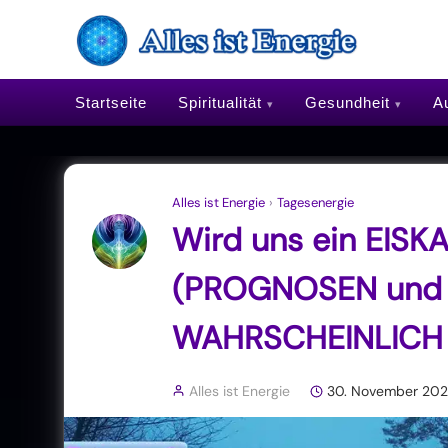
Startseite
Spiritualität
Gesundheit
Au
Alles ist Energie
›
Tagesenergie
Wird uns ein EISK
(PROGNOSEN und
WAHRSCHEINLICH 
Alles ist Energie
30. November 202