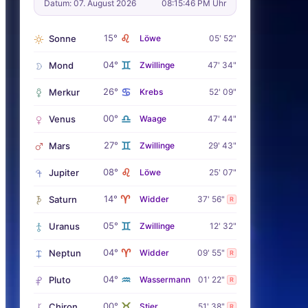
Datum: 07. August 2026
08:15:47 PM Uhr
♌
15°
Sonne
Löwe
05' 52"
♊
04°
Mond
Zwillinge
47' 34"
♋
26°
Merkur
Krebs
52' 09"
♎
00°
Venus
Waage
47' 44"
♊
27°
Mars
Zwillinge
29' 43"
♌
08°
Jupiter
Löwe
25' 07"
♈
14°
Saturn
Widder
37' 56"
R
♊
05°
Uranus
Zwillinge
12' 32"
♈
04°
Neptun
Widder
09' 55"
R
♒
04°
Pluto
Wassermann
01' 22"
R
♉
00°
Chiron
Stier
51' 38"
R