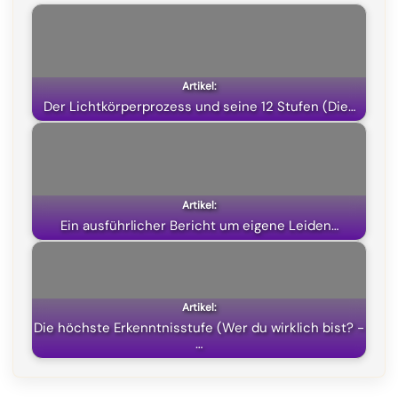
b
g
s
i
o
r
A
t
o
a
p
t
k
m
p
e
Der Lichtkörperprozess und seine 12 Stufen (Die…
r
)
Ein ausführlicher Bericht um eigene Leiden…
Die höchste Erkenntnisstufe (Wer du wirklich bist? -
…