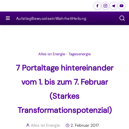
≡
Aufstieg
Bewusstsein
Wahrheit
Heilung
Alles ist Energie
›
Tagesenergie
7 Portaltage hintereinander
vom 1. bis zum 7. Februar
(Starkes
Transformationspotenzial)
Alles ist Energie
2. Februar 2017