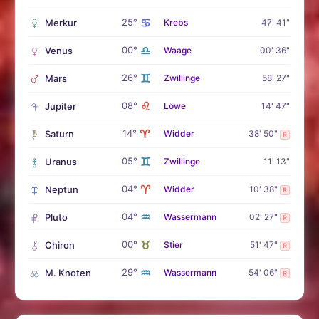
♋
25°
Merkur
Krebs
47' 41"
♎
00°
Venus
Waage
00' 36"
♊
26°
Mars
Zwillinge
58' 27"
♌
08°
Jupiter
Löwe
14' 47"
♈
14°
Saturn
Widder
38' 50"
R
♊
05°
Uranus
Zwillinge
11' 13"
♈
04°
Neptun
Widder
10' 38"
R
♒
04°
Pluto
Wassermann
02' 27"
R
♉
00°
Chiron
Stier
51' 47"
R
♒
29°
M. Knoten
Wassermann
54' 06"
R