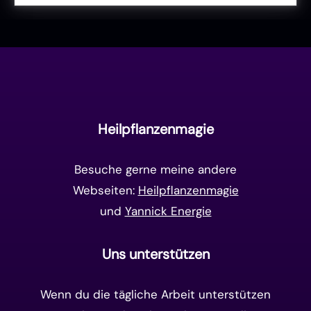
Liebe & Herzenergie
(23)
Vollmond & Neumond
(100)
Endzeit
(18)
Manifestation
(17)
Frequenzen
(9)
Unterbewusstsein
(15)
Goldenes Zeitalter
(14)
Heilpflanzenmagie
Matrix-System
(38)
Besuche gerne meine andere
Webseiten:
Heilpflanzenmagie
und
Yannick Energie
Uns unterstützen
Wenn du die tägliche Arbeit unterstützen