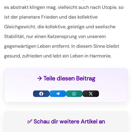
es abstrakt klingen mag, vielleicht auch nach Utopie, so
ist der planetare Frieden und das kollektive
Gleichgewicht, die kollektive, geistige und seelische
Stabilität, nur einen Katzensprung von unserem
gegenwärtigen Leben entfernt. In diesem Sinne bleibt
gesund, zufrieden und lebt ein Leben in Harmonie.
→ Teile diesen Beitrag
F
T
W
X
a
e
h
(
c
l
a
T
✅ Schau dir weitere Artikel an
e
e
t
w