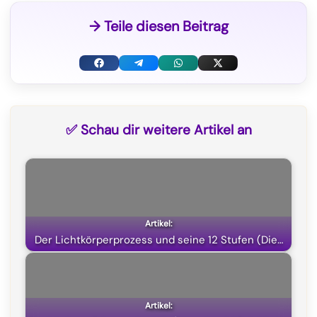
→ Teile diesen Beitrag
F
T
W
X
a
e
h
(
c
l
a
T
✅ Schau dir weitere Artikel an
e
e
t
w
b
g
s
i
o
r
A
t
o
a
p
t
k
m
p
e
Der Lichtkörperprozess und seine 12 Stufen (Die…
r
)