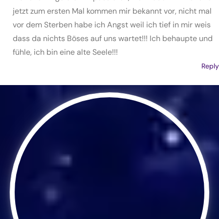
jetzt zum ersten Mal kommen mir bekannt vor, nicht mal
vor dem Sterben habe ich Angst weil ich tief in mir weis
dass da nichts Böses auf uns wartet!!! Ich behaupte und
fühle, ich bin eine alte Seele!!!
Reply