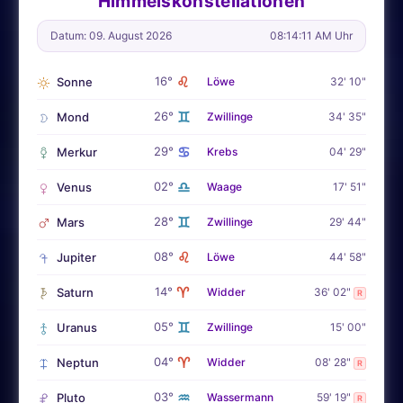
Himmelskonstellationen
Datum: 09. August 2026
08:14:13 AM Uhr
♌
16°
Sonne
Löwe
32' 10"
♊
26°
Mond
Zwillinge
34' 35"
♋
29°
Merkur
Krebs
04' 29"
♎
02°
Venus
Waage
17' 51"
♊
28°
Mars
Zwillinge
29' 44"
♌
08°
Jupiter
Löwe
44' 58"
♈
14°
Saturn
Widder
36' 02"
R
♊
05°
Uranus
Zwillinge
15' 00"
♈
04°
Neptun
Widder
08' 28"
R
♒
03°
Pluto
Wassermann
59' 19"
R