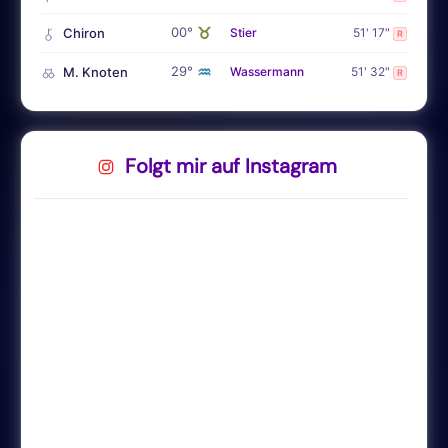
♉
00°
Chiron
Stier
51' 17"
R
♒
29°
M. Knoten
Wassermann
51' 32"
R
Folgt mir auf Instagram