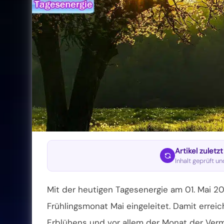
Artikel zuletz
Inhalt geprüft u
Mit der heutigen Tagesenergie am 01. Mai 20
Frühlingsmonat Mai eingeleitet. Damit errei
Erblühens und vor allem der Monat der Verm