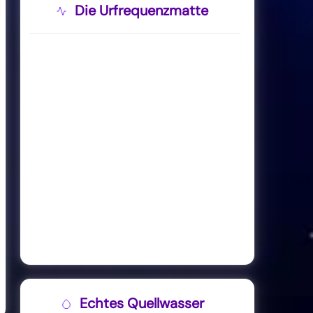
Die Urfrequenzmatte
Echtes Quellwasser