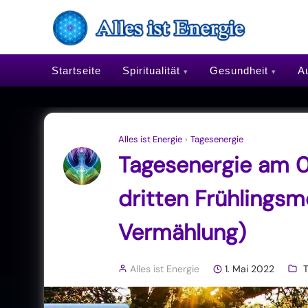
Startseite
Spiritualität
Gesundheit
Au
Alles ist Energie
›
Tagesenergie
Tagesenergie am 0
dritten Frühlingsm
Vermählung)
Alles ist Energie
1. Mai 2022
T