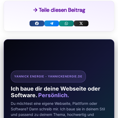
→ Teile diesen Beitrag
F
T
W
X
a
e
h
(
c
l
a
T
e
e
t
w
b
g
s
i
o
r
A
t
YANNICK ENERGIE - YANNICKENERGIE.DE
o
a
p
t
Ich baue dir deine Webseite oder
k
m
p
e
Software.
Persönlich.
r
Du möchtest eine eigene Webseite, Plattform oder
)
Software? Dann schreib mir. Ich baue sie in deinem Stil
und passend zu deinem Thema, hochwertig und