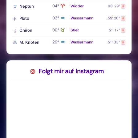
♈
04°
Neptun
Widder
08' 29"
R
♒
03°
Pluto
Wassermann
59' 20"
R
♉
00°
Chiron
Stier
51' 17"
R
♒
29°
M. Knoten
Wassermann
51' 33"
R
Folgt mir auf Instagram