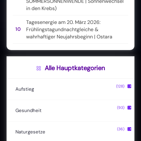
SOMMERSONNENWENDE | Sonnenwechsel
in den Krebs)
Tagesenergie am 20. März 2026:
10
Frühlingstagundnachtgleiche &
wahrhaftiger Neujahrsbeginn | Ostara
Alle Hauptkategorien
(128)
▶
Aufstieg
Christusbewusstsein
(20)
(93)
▶
Gesundheit
Lichtkörper
(11)
Entgiftung
(13)
(36)
▶
Naturgesetze