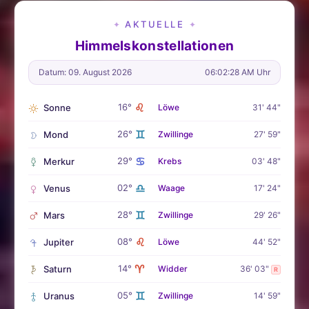
AKTUELLE
✦
✦
Himmelskonstellationen
Datum: 09. August 2026
06:02:30 AM Uhr
♌
16°
Sonne
Löwe
31' 44"
♊
26°
Mond
Zwillinge
27' 59"
♋
29°
Merkur
Krebs
03' 48"
♎
02°
Venus
Waage
17' 24"
♊
28°
Mars
Zwillinge
29' 26"
♌
08°
Jupiter
Löwe
44' 52"
♈
14°
Saturn
Widder
36' 03"
R
♊
05°
Uranus
Zwillinge
14' 59"