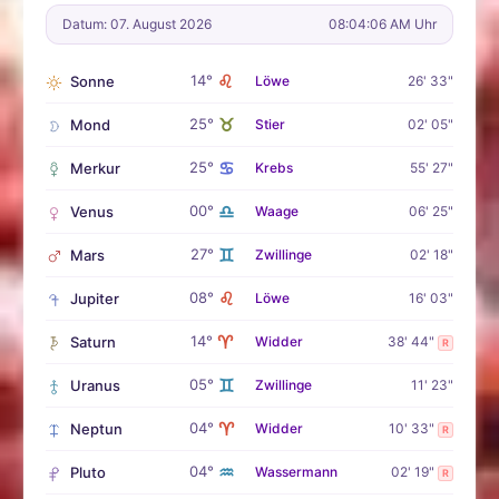
Datum: 07. August 2026
08:04:07 AM Uhr
♌
14°
Sonne
Löwe
26' 33"
♉
25°
Mond
Stier
02' 05"
♋
25°
Merkur
Krebs
55' 27"
♎
00°
Venus
Waage
06' 25"
♊
27°
Mars
Zwillinge
02' 18"
♌
08°
Jupiter
Löwe
16' 03"
♈
14°
Saturn
Widder
38' 44"
R
♊
05°
Uranus
Zwillinge
11' 23"
♈
04°
Neptun
Widder
10' 33"
R
♒
04°
Pluto
Wassermann
02' 19"
R