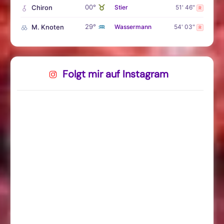
♉
00°
Chiron
Stier
51' 46"
R
♒
29°
M. Knoten
Wassermann
54' 03"
R
Folgt mir auf Instagram