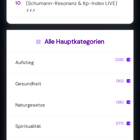
10
(Schumann-Resonanz & Kp-Index LIVE)
⚡⚡⚡
Alle Hauptkategorien
(128)
▶
Aufstieg
Christusbewusstsein
(20)
(93)
▶
Gesundheit
Lichtkörper
(11)
Entgiftung
(13)
(36)
▶
Naturgesetze
Magische Fähigkeiten
(22)
Ernährung
(24)
Hermetik
(15)
(177)
▶
Spiritualität