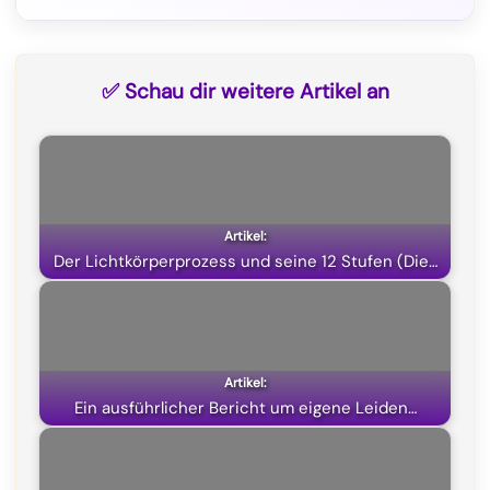
F
T
W
X
a
e
h
(
c
l
a
T
✅ Schau dir weitere Artikel an
e
e
t
w
b
g
s
i
o
r
A
t
o
a
p
t
k
m
p
e
Der Lichtkörperprozess und seine 12 Stufen (Die…
r
)
Ein ausführlicher Bericht um eigene Leiden…