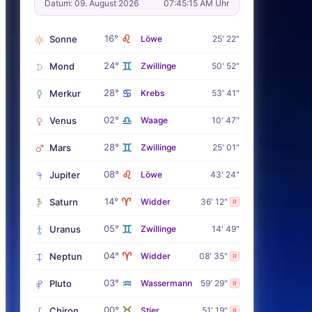
Datum: 09. August 2026
07:45:15 AM Uhr
♌
16°
Sonne
Löwe
25' 22"
♊
24°
Mond
Zwillinge
50' 52"
♋
28°
Merkur
Krebs
53' 41"
♎
02°
Venus
Waage
10' 47"
♊
28°
Mars
Zwillinge
25' 01"
♌
08°
Jupiter
Löwe
43' 24"
♈
14°
Saturn
Widder
36' 12"
R
♊
05°
Uranus
Zwillinge
14' 49"
♈
04°
Neptun
Widder
08' 35"
R
♒
03°
Pluto
Wassermann
59' 29"
R
♉
00°
Chiron
Stier
51' 19"
R