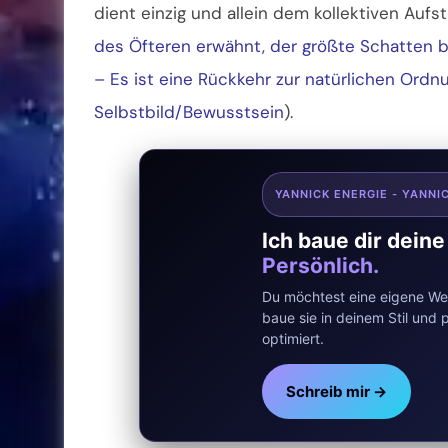
dient einzig und allein dem kollektiven Aufst
des Öfteren erwähnt, der größte Schatten b
– Es ist eine Rückkehr zur natürlichen Ord
Selbstbild/Bewusstsein
).
YANNICK ENERGIE - YANNI
Ich baue dir dein
Persönlich.
Du möchtest eine eigene Web
baue sie in deinem Stil un
optimiert.
Schreib mir →