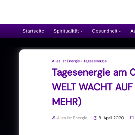
Startseite
Spiritualität
Gesundheit
Au
Alles ist Energie
›
Tagesenergie
Tagesenergie am 0
WELT WACHT AUF 
MEHR)
Alles ist Energie
8. April 2020