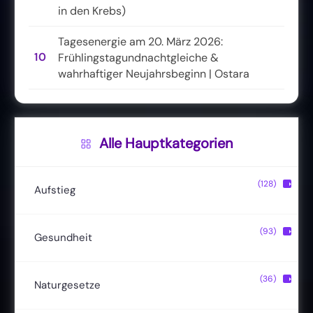
in den Krebs)
Tagesenergie am 20. März 2026:
10
Frühlingstagundnachtgleiche &
wahrhaftiger Neujahrsbeginn | Ostara
Alle Hauptkategorien
(128)
▶
Aufstieg
Christusbewusstsein
(20)
(93)
▶
Gesundheit
Lichtkörper
(11)
Entgiftung
(13)
(36)
▶
Naturgesetze