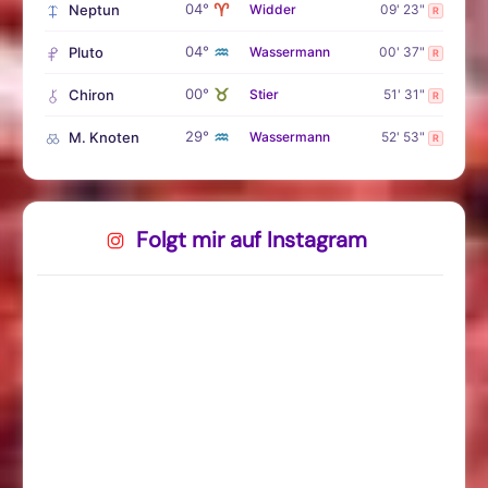
♈
04°
Neptun
Widder
09' 23"
R
♒
04°
Pluto
Wassermann
00' 37"
R
♉
00°
Chiron
Stier
51' 31"
R
♒
29°
M. Knoten
Wassermann
52' 53"
R
Folgt mir auf Instagram