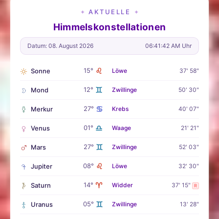
AKTUELLE
✦
✦
Himmelskonstellationen
Datum: 08. August 2026
06:41:43 AM Uhr
♌
15°
Sonne
Löwe
37' 58"
♊
12°
Mond
Zwillinge
50' 30"
♋
27°
Merkur
Krebs
40' 07"
♎
01°
Venus
Waage
21' 21"
♊
27°
Mars
Zwillinge
52' 03"
♌
08°
Jupiter
Löwe
32' 30"
♈
14°
Saturn
Widder
37' 15"
R
♊
05°
Uranus
Zwillinge
13' 28"