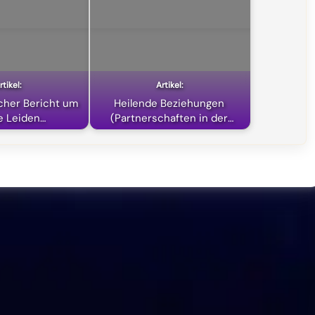
icher Bericht um
Heilende Beziehungen
e Leiden…
(Partnerschaften in der
neuen…