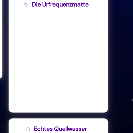
Die Urfrequenzmatte
Echtes Quellwasser