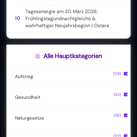
Tagesenergie am 20. März 2026:
10
Frühlingstagundnachtgleiche &
wahrhaftiger Neujahrsbeginn | Ostara
Alle Hauptkategorien
(128)
▶
Aufstieg
Christusbewusstsein
(20)
(93)
▶
Gesundheit
Lichtkörper
(11)
Entgiftung
(13)
(36)
▶
Naturgesetze
Magische Fähigkeiten
(22)
Ernährung
(24)
Hermetik
(15)
(177)
▶