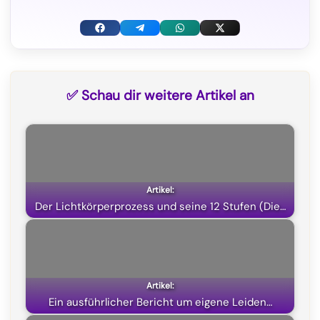
F
T
W
X
a
e
h
(
c
l
a
T
✅ Schau dir weitere Artikel an
e
e
t
w
b
g
s
i
o
r
A
t
o
a
p
t
k
m
p
e
Der Lichtkörperprozess und seine 12 Stufen (Die…
r
)
Ein ausführlicher Bericht um eigene Leiden…