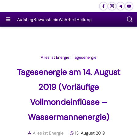
≡
Aufstieg
Bewusstsein
Wahrheit
Heilung
Alles ist Energie
›
Tagesenergie
Tagesenergie am 14. August
2019 (Vorläufige
Vollmondeinflüsse –
Wassermannenergie)
Alles ist Energie
13. August 2019