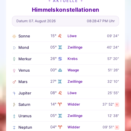
AKTUELLE
✦
✦
Himmelskonstellationen
Datum: 07. August 2026
08:28:48 PM Uhr
♌
15°
Sonne
Löwe
09' 24"
♊
05°
Mond
Zwillinge
40' 24"
♋
26°
Merkur
Krebs
57' 20"
♎
00°
Venus
Waage
51' 26"
♊
27°
Mars
Zwillinge
32' 10"
♌
08°
Jupiter
Löwe
25' 55"
♈
14°
Saturn
Widder
37' 52"
R
♊
05°
Uranus
Zwillinge
12' 38"
♈
04°
Neptun
Widder
09' 51"
R