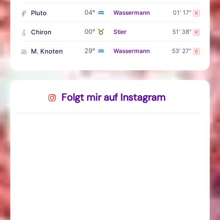
♒
04°
Pluto
Wassermann
01' 17"
R
♉
00°
Chiron
Stier
51' 38"
R
♒
29°
M. Knoten
Wassermann
53' 27"
R
Folgt mir auf Instagram