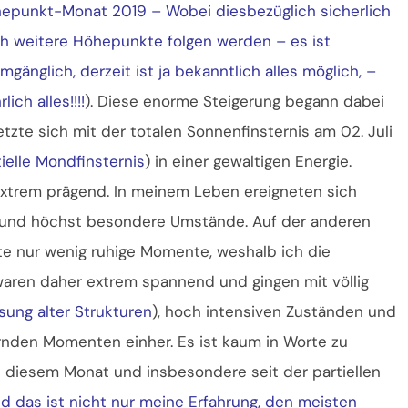
epunkt-Monat 2019 – Wobei diesbezüglich sicherlich
h weitere Höhepunkte folgen werden – es ist
mgänglich, derzeit ist ja bekanntlich alles möglich, –
lich alles!!!!
). Diese enorme Steigerung begann dabei
zte sich mit der totalen Sonnenfinsternis am 02. Juli
tielle Mondfinsternis
) in einer gewaltigen Energie.
extrem prägend. In meinem Leben ereigneten sich
e und höchst besondere Umstände. Auf der anderen
te nur wenig ruhige Momente, weshalb ich die
 waren daher extrem spannend und gingen mit völlig
sung alter Strukturen
), hoch intensiven Zuständen und
den Momenten einher. Es ist kaum in Worte zu
t diesem Monat und insbesondere seit der partiellen
d das ist nicht nur meine Erfahrung, den meisten