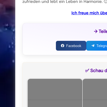
zufrieden und lebt ein Leben in Harmonie. 
Ich freue mich übe
→ Teil
Facebook
Teleg
✅ Schau di