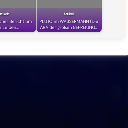
icher Bericht um
PLUTO im WASSERMANN (Die
e Leiden…
ÄRA der großen BEFREIUNG…