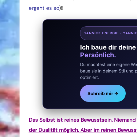
ergeht es so
)!!
YANNICK ENERGIE - YANNI
Ich baue dir dein
Persönlich.
Du möchtest eine eigene Web
baue sie in deinem Stil un
optimiert.
Schreib mir →
Das Selbst ist reines Bewusstsein. Niemand 
der Dualität möglich. Aber im reinen Bewusst