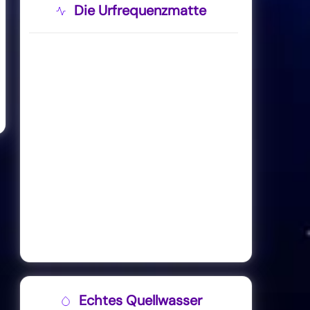
Die Urfrequenzmatte
Echtes Quellwasser