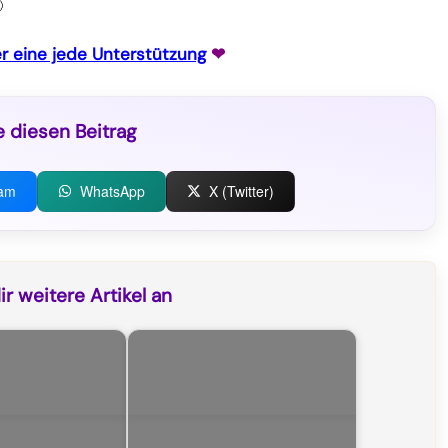

r eine jede Unterstützung
❤
e diesen Beitrag
ram
WhatsApp
X (Twitter)
r weitere Artikel an