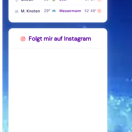
♒
29°
M. Knoten
Wassermann
52' 49"
R
Folgt mir auf Instagram