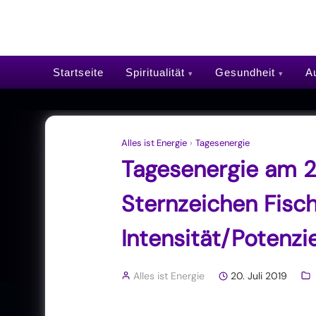
Startseite
Spiritualität
Gesundheit
Au
Alles ist Energie
›
Tagesenergie
Tagesenergie am 2
Sternzeichen Fisc
Intensität/Potenzi
Alles ist Energie
20. Juli 2019