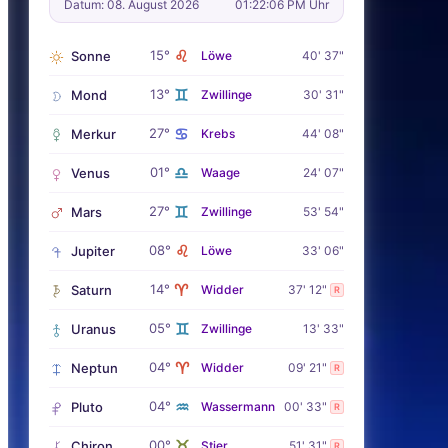
Datum: 08. August 2026
01:22:07 PM Uhr
♌
15°
Sonne
Löwe
40' 37"
♊
13°
Mond
Zwillinge
30' 31"
♋
27°
Merkur
Krebs
44' 08"
♎
01°
Venus
Waage
24' 07"
♊
27°
Mars
Zwillinge
53' 54"
♌
08°
Jupiter
Löwe
33' 06"
♈
14°
Saturn
Widder
37' 12"
R
♊
05°
Uranus
Zwillinge
13' 33"
♈
04°
Neptun
Widder
09' 21"
R
♒
04°
Pluto
Wassermann
00' 33"
R
♉
00°
Chiron
Stier
51' 31"
R