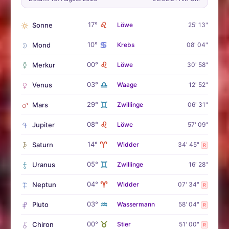
♌
17°
Sonne
Löwe
25' 13"
♋
10°
Mond
Krebs
08' 04"
♌
00°
Merkur
Löwe
30' 58"
♎
03°
Venus
Waage
12' 52"
♊
29°
Mars
Zwillinge
06' 31"
♌
08°
Jupiter
Löwe
57' 09"
♈
14°
Saturn
Widder
34' 45"
R
♊
05°
Uranus
Zwillinge
16' 28"
♈
04°
Neptun
Widder
07' 34"
R
♒
03°
Pluto
Wassermann
58' 04"
R
♉
00°
Chiron
Stier
51' 00"
R