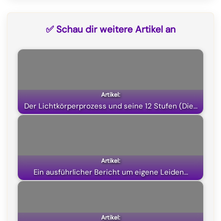
a
e
h
(
c
l
a
T
✅ Schau dir weitere Artikel an
e
e
t
w
b
g
s
i
o
r
A
t
o
a
p
t
k
m
p
e
Der Lichtkörperprozess und seine 12 Stufen (Die…
r
)
Ein ausführlicher Bericht um eigene Leiden…