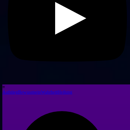
≡
Aufstieg
Bewusstsein
Wahrheit
Heilung