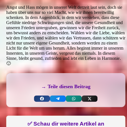
Angst und Hass mögen in unserer Welt derzeit laut sein, doch sie
haben über uns nur so viel Macht, wie wir ihnen bereitwillig
schenken. In dem Augenblick, in dem wir verstehen, dass diese
Gefühle niedrige Schwingungen sind, die unsere Gesundheit und
unseren Frieden untergraben, gewinnen wir die Freiheit zurück,
uns bewusst anders zu entscheiden. Wählen wir die Liebe, wählen
wir den Frieden, und wählen wir das Vertrauen, dann schützen wir
nicht nur unsere eigene Gesundheit, sondern werden zu einem
Licht für die Welt um uns herum. Alles beginnt immer in unserem
Innersten, in unserem Geiste, vergesst das niemals. In diesem
Sinne, bleibt gesund, zufrieden und lebt ein Leben in Harmonie.
🙂
→ Teile diesen Beitrag
Share
Share
Share
Share
on
on
on
on
Facebook
Telegram
WhatsApp
X
(Twitter)
✅ Schau dir weitere Artikel an