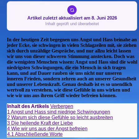
Artikel zuletzt aktualisiert am 8. Juni 2026
Inhalt geprüft und überarbeitet
In der heutigen Zeit begegnen uns Angst und Hass beinahe an
jeder Ecke, sie schwingen in vielen Schlagzeilen mit, sie ziehen
sich durch unzählige Gespräche, und nur allzu leicht lassen
wir uns von dieser schweren Stimmung anstecken. Doch
was
die wenigsten Menschen wissen: Angst und Hass sind die wohl
niedrigsten Schwingungen, die ein Mensch in sich tragen
kann, und auf Dauer rauben sie uns nicht nur unseren
inneren Frieden, sondern zehren auch an unserer Gesundheit
und unserer Lebenskraft. Genau deshalb ist es so unendlich
wertvoll zu verstehen, wie diese Gefühle in uns wirken und
wie wir uns aus ihrem Griff wieder befreien können.
Inhalt des Artikels
Verbergen
1
Angst und Hass sind niedrige Schwingungen
2
Warum sich diese Gefühle so leicht ausbreiten
3
Die heilende Kraft der Liebe
4
Wie wir uns aus der Angst befreien
4.1
Abschließende Worte