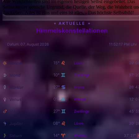
Alle Wirklichkeiten sind im eigenen heiligen Selbst eingebettet. Das
Selbst ist der göttliche Urgrund, die Quelle, der Weg, die Wahrheit un
das Leben. Alles ist eins und eins ist alles. - Das höchste Selbstbild!
AKTUELLE
✦
✦
Himmelskonstellationen
Datum: 07. August 2026
11:52:19 PM Uhr
♌
15°
Sonne
Löwe
29' 0
♊
10°
Mond
Zwillinge
37' 2
♋
27°
Merkur
Krebs
26' 4
♎
01°
Venus
Waage
12' 0
♊
27°
Mars
Zwillinge
45' 5
♌
08°
Jupiter
Löwe
30' 2
♈
14°
Saturn
Widder
37' 27"