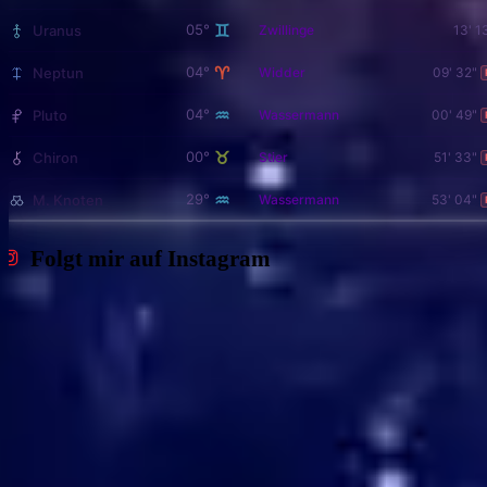
♊
05°
Uranus
Zwillinge
13' 1
♈
04°
Neptun
Widder
09' 32"
♒
04°
Pluto
Wassermann
00' 49"
♉
00°
Chiron
Stier
51' 33"
♒
29°
M. Knoten
Wassermann
53' 04"
Folgt mir auf Instagram