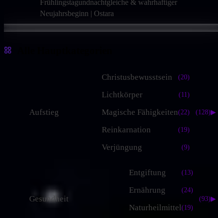
Frühlingstagundnachtgleiche & wahrhaftiger
Neujahrsbeginn | Ostara
Alle Hauptkategorien
Christusbewusstsein
(20)
Lichtkörper
(11)
Aufstieg
Magische Fähigkeiten
(22)
(128)
▶
Reinkarnation
(19)
Verjüngung
(9)
Entgiftung
(13)
Ernährung
(24)
Gesundheit
(93)
▶
Naturheilmittel
(19)