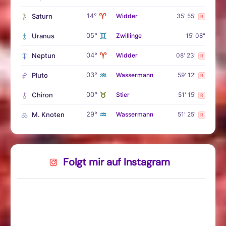
♈
14°
Saturn
Widder
35' 55"
R
♊
05°
Uranus
Zwillinge
15' 08"
♈
04°
Neptun
Widder
08' 23"
R
♒
03°
Pluto
Wassermann
59' 12"
R
♉
00°
Chiron
Stier
51' 15"
R
♒
29°
M. Knoten
Wassermann
51' 25"
R
Folgt mir auf Instagram