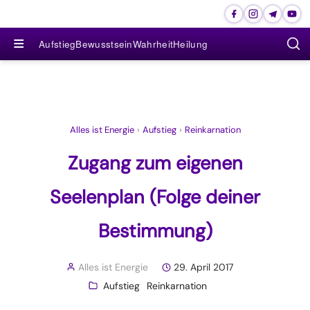
≡
Aufstieg
Bewusstsein
Wahrheit
Heilung
Alles ist Energie
›
Aufstieg
›
Reinkarnation
Zugang zum eigenen
Seelenplan (Folge deiner
Bestimmung)
Alles ist Energie
29. April 2017
Aufstieg
Reinkarnation