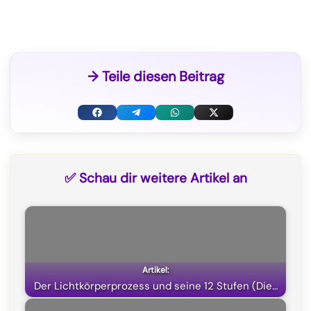
→ Teile diesen Beitrag
F
T
W
X
a
e
h
(
c
l
a
T
✅ Schau dir weitere Artikel an
e
e
t
w
b
g
s
i
o
r
A
t
o
a
p
t
k
m
p
e
Der Lichtkörperprozess und seine 12 Stufen (Die…
r