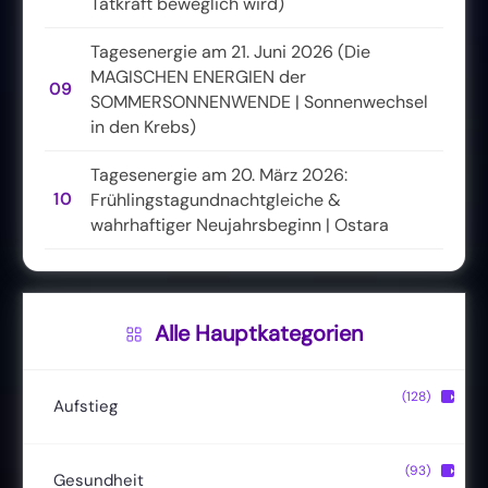
Tatkraft beweglich wird)
Tagesenergie am 21. Juni 2026 (Die
MAGISCHEN ENERGIEN der
09
SOMMERSONNENWENDE | Sonnenwechsel
in den Krebs)
Tagesenergie am 20. März 2026:
10
Frühlingstagundnachtgleiche &
wahrhaftiger Neujahrsbeginn | Ostara
Alle Hauptkategorien
(128)
▶
Aufstieg
Christusbewusstsein
(20)
(93)
▶
Gesundheit