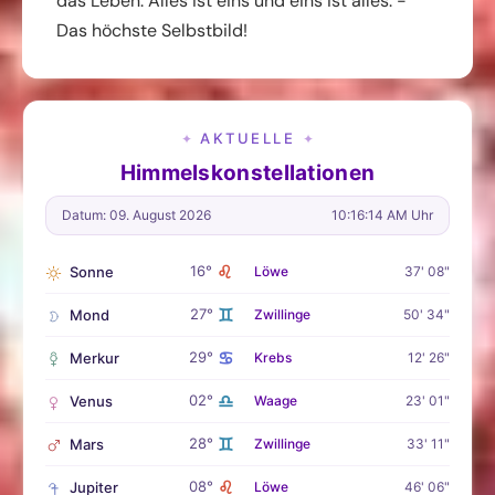
das Leben. Alles ist eins und eins ist alles. -
Das höchste Selbstbild!
AKTUELLE
✦
✦
Himmelskonstellationen
Datum: 09. August 2026
10:16:15 AM Uhr
♌
16°
Sonne
Löwe
37' 08"
♊
27°
Mond
Zwillinge
50' 34"
♋
29°
Merkur
Krebs
12' 26"
♎
02°
Venus
Waage
23' 01"
♊
28°
Mars
Zwillinge
33' 11"
♌
08°
Jupiter
Löwe
46' 06"