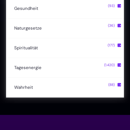
Christusbewusstsein
(20)
(93)
▶
Gesundheit
Lichtkörper
(11)
Entgiftung
(13)
(36)
▶
Naturgesetze
Magische Fähigkeiten
(22)
Ernährung
(24)
Hermetik
(15)
(177)
▶
Spiritualität
Reinkarnation
(19)
Naturheilmittel
(19)
Schöpfungsgesetze
(8)
Bewusstsein
(50)
(1.420)
▶
Tagesenergie
Verjüngung
(9)
Selbstheilung
(26)
Zyklen und Zeichen
(12)
Dualseelen
(9)
Sonne im Sternzeichen
(51)
(88)
▶
Wahrheit
Liebe & Herzenergie
(23)
Vollmond & Neumond
(100)
Endzeit
(18)
Manifestation
(17)
Frequenzen
(9)