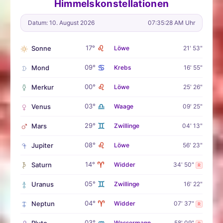
Himmelskonstellationen
Datum: 10. August 2026
07:35:29 AM Uhr
♌
17°
Sonne
Löwe
21' 53"
♋
09°
Mond
Krebs
16' 55"
♌
00°
Merkur
Löwe
25' 26"
♎
03°
Venus
Waage
09' 25"
♊
29°
Mars
Zwillinge
04' 13"
♌
08°
Jupiter
Löwe
56' 23"
♈
14°
Saturn
Widder
34' 50"
R
♊
05°
Uranus
Zwillinge
16' 22"
♈
04°
Neptun
Widder
07' 37"
R
03°
Wassermann
58' 09"