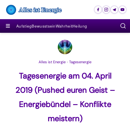
≡
Aufstieg
Bewusstsein
Wahrheit
Heilung
Alles ist Energie
›
Tagesenergie
Tagesenergie am 04. April
2019 (Pushed euren Geist –
Energiebündel – Konflikte
meistern)