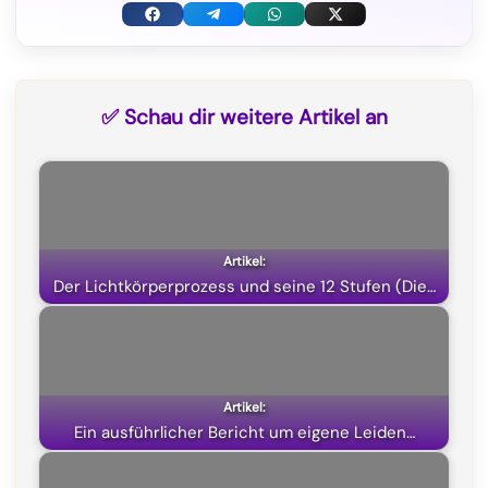
F
T
W
X
a
e
h
(
c
l
a
T
✅ Schau dir weitere Artikel an
e
e
t
w
b
g
s
i
o
r
A
t
o
a
p
t
k
m
p
e
Der Lichtkörperprozess und seine 12 Stufen (Die…
r
)
Ein ausführlicher Bericht um eigene Leiden…