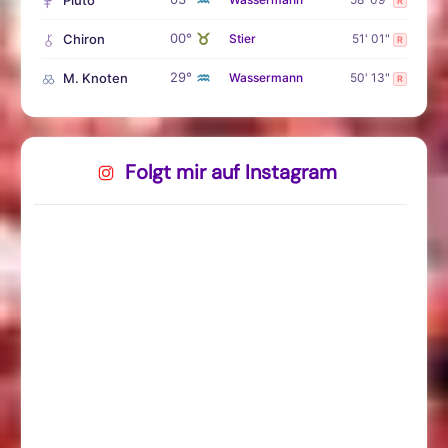
♒
Pluto
R
♉
00°
Chiron
Stier
51' 01"
R
♒
29°
M. Knoten
Wassermann
50' 13"
R
Folgt mir auf Instagram