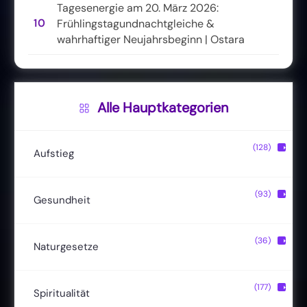
Tagesenergie am 20. März 2026:
10
Frühlingstagundnachtgleiche &
wahrhaftiger Neujahrsbeginn | Ostara
Alle Hauptkategorien
(128)
▶
Aufstieg
Christusbewusstsein
(20)
(93)
▶
Gesundheit
Lichtkörper
(11)
Entgiftung
(13)
(36)
▶
Naturgesetze
Magische Fähigkeiten
(22)
Ernährung
(24)
Hermetik
(15)
(177)
▶
Spiritualität