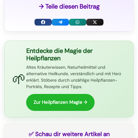
→ Teile diesen Beitrag
F
T
W
X
a
e
h
(
c
l
a
T
Entdecke die Magie der
Heilpflanzen
e
e
t
w
Altes Kräuterwissen, Naturheilmittel und
b
g
s
i
🌱
alternative Heilkunde, verständlich und mit Herz
o
r
A
t
erklärt. Stöbere durch unzählige Heilpflanzen-
Porträts, Rezepte und Tipps.
o
a
p
t
k
m
p
e
Zur Heilpflanzen Magie →
r
)
✅ Schau dir weitere Artikel an