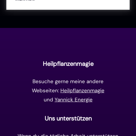
Liebe & Herzenergie
(23)
Vollmond & Neumond
(100)
Endzeit
(18)
Manifestation
(17)
Frequenzen
(9)
Unterbewusstsein
(15)
Goldenes Zeitalter
(14)
Heilpflanzenmagie
Matrix-System
(38)
Besuche gerne meine andere
Webseiten:
Heilpflanzenmagie
und
Yannick Energie
Uns unterstützen
Wenn du die tägliche Arbeit unterstützen