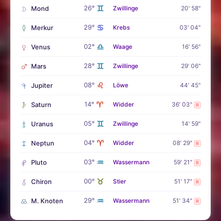
♊
26°
Mond
Zwillinge
20' 58"
♋
29°
Merkur
Krebs
03' 04"
♎
02°
Venus
Waage
16' 56"
♊
28°
Mars
Zwillinge
29' 06"
♌
08°
Jupiter
Löwe
44' 45"
♈
14°
Saturn
Widder
36' 03"
R
♊
05°
Uranus
Zwillinge
14' 59"
♈
04°
Neptun
Widder
08' 29"
R
♒
03°
Pluto
Wassermann
59' 21"
R
♉
00°
Chiron
Stier
51' 17"
R
♒
29°
M. Knoten
Wassermann
51' 34"
R