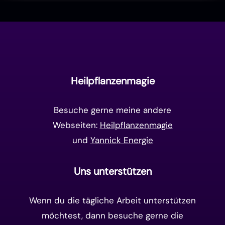
Vollmond & Neumond
(100)
Endzeit
(18)
Manifestation
(17)
Frequenzen
(9)
Unterbewusstsein
(15)
Goldenes Zeitalter
(14)
Heilpflanzenmagie
Matrix-System
(38)
Besuche gerne meine andere
Webseiten:
Heilpflanzenmagie
und
Yannick Energie
Uns unterstützen
Wenn du die tägliche Arbeit unterstützen
möchtest, dann besuche gerne die