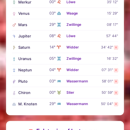
♌
00°
Merkur
Löwe
35' 12"
♎
03°
Venus
Waage
15' 29"
♊
29°
Mars
Zwillinge
08' 17"
♌
08°
Jupiter
Löwe
57' 44"
♈
14°
Saturn
Widder
34' 42"
R
♊
05°
Uranus
Zwillinge
16' 32"
♈
04°
Neptun
Widder
07' 31"
R
♒
03°
Pluto
Wassermann
58' 01"
R
♉
00°
Chiron
Stier
50' 59"
R
♒
29°
M. Knoten
Wassermann
50' 04"
R