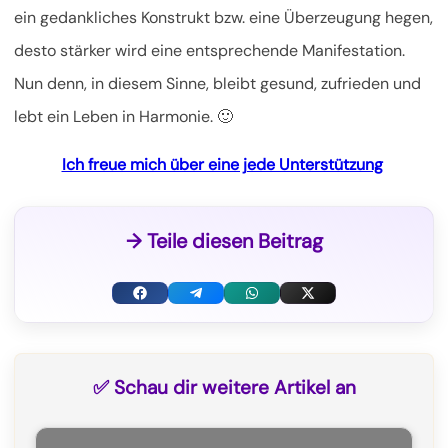
ein gedankliches Konstrukt bzw. eine Überzeugung hegen,
desto stärker wird eine entsprechende Manifestation.
Nun denn, in diesem Sinne, bleibt gesund, zufrieden und
lebt ein Leben in Harmonie. 🙂
Ich freue mich über eine jede Unterstützung
→ Teile diesen Beitrag
F
T
W
X
a
e
h
(
c
l
a
T
✅ Schau dir weitere Artikel an
e
e
t
w
b
g
s
i