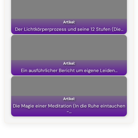
o
r
A
t
o
a
p
t
k
m
p
e
Der Lichtkörperprozess und seine 12 Stufen (Die…
r
)
Ein ausführlicher Bericht um eigene Leiden…
Die Magie einer Meditation (In die Ruhe eintauchen
-…