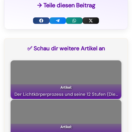
→ Teile diesen Beitrag
F
T
W
X
a
e
h
(
c
l
a
T
✅ Schau dir weitere Artikel an
e
e
t
w
b
g
s
i
o
r
A
t
o
a
p
t
k
m
p
e
Der Lichtkörperprozess und seine 12 Stufen (Die…
r
)