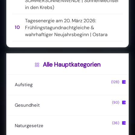
SOMMERSONNENWENDE | Sonnenwechsel
in den Krebs)
Tagesenergie am 20. März 2026:
10
Frühlingstagundnachtgleiche &
wahrhaftiger Neujahrsbeginn | Ostara
Alle Hauptkategorien
(128)
▶
Aufstieg
Christusbewusstsein
(20)
(93)
▶
Gesundheit
Lichtkörper
(11)
Entgiftung
(13)
(36)
▶
Naturgesetze