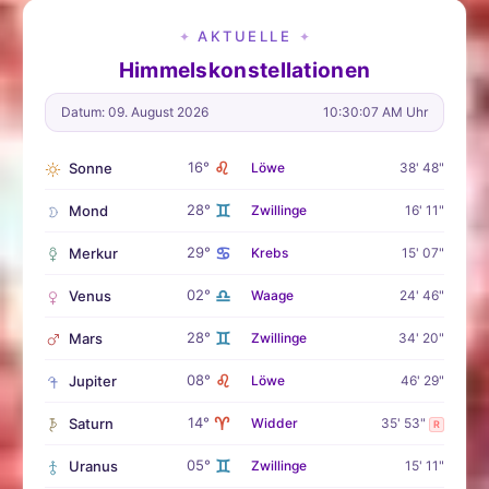
AKTUELLE
✦
✦
Himmelskonstellationen
Datum: 09. August 2026
10:30:08 AM Uhr
♌
16°
Sonne
Löwe
38' 48"
♊
28°
Mond
Zwillinge
16' 11"
♋
29°
Merkur
Krebs
15' 07"
♎
02°
Venus
Waage
24' 46"
♊
28°
Mars
Zwillinge
34' 20"
♌
08°
Jupiter
Löwe
46' 29"
♈
14°
Saturn
Widder
35' 53"
R
♊
05°
Uranus
Zwillinge
15' 11"