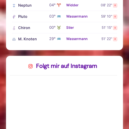
♈
04°
Neptun
Widder
08' 22"
R
♒
03°
Pluto
Wassermann
59' 10"
R
♉
00°
Chiron
Stier
51' 15"
R
♒
29°
M. Knoten
Wassermann
51' 22"
R
Folgt mir auf Instagram