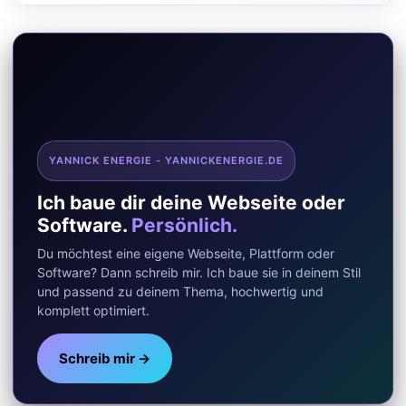
a
e
h
(
c
l
a
T
e
e
t
w
b
g
s
i
o
r
A
t
YANNICK ENERGIE - YANNICKENERGIE.DE
o
a
p
t
Ich baue dir deine Webseite oder
k
m
p
e
Software.
Persönlich.
r
Du möchtest eine eigene Webseite, Plattform oder
)
Software? Dann schreib mir. Ich baue sie in deinem Stil
und passend zu deinem Thema, hochwertig und
komplett optimiert.
Schreib mir →