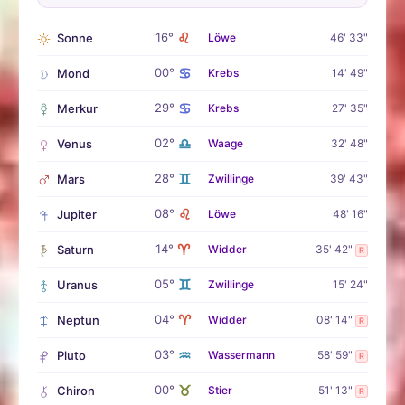
♌
16°
Sonne
Löwe
46' 33"
♋
00°
Mond
Krebs
14' 49"
♋
29°
Merkur
Krebs
27' 35"
♎
02°
Venus
Waage
32' 48"
♊
28°
Mars
Zwillinge
39' 43"
♌
08°
Jupiter
Löwe
48' 16"
♈
14°
Saturn
Widder
35' 42"
R
♊
05°
Uranus
Zwillinge
15' 24"
♈
04°
Neptun
Widder
08' 14"
R
♒
03°
Pluto
Wassermann
58' 59"
R
♉
00°
Chiron
Stier
51' 13"
R