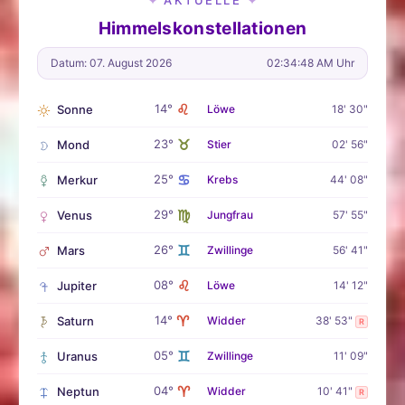
✦
✦
Himmelskonstellationen
Datum: 07. August 2026
02:34:49 AM Uhr
♌
14°
Sonne
Löwe
18' 30"
♉
23°
Mond
Stier
02' 56"
♋
25°
Merkur
Krebs
44' 08"
♍
29°
Venus
Jungfrau
57' 55"
♊
26°
Mars
Zwillinge
56' 41"
♌
08°
Jupiter
Löwe
14' 12"
♈
14°
Saturn
Widder
38' 53"
R
♊
05°
Uranus
Zwillinge
11' 09"
♈
04°
Neptun
Widder
10' 41"
R