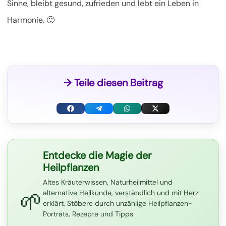
Sinne, bleibt gesund, zufrieden und lebt ein Leben in
Harmonie. 🙂
→ Teile diesen Beitrag
F
T
W
X
a
e
h
(
c
l
a
T
Entdecke die Magie der
Heilpflanzen
e
e
t
w
Altes Kräuterwissen, Naturheilmittel und
b
g
s
i
🌱
alternative Heilkunde, verständlich und mit Herz
o
r
A
t
erklärt. Stöbere durch unzählige Heilpflanzen-
Porträts, Rezepte und Tipps.
o
a
p
t