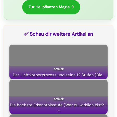
k
m
p
e
Zur Heilpflanzen Magie →
r
)
✅ Schau dir weitere Artikel an
Der Lichtkörperprozess und seine 12 Stufen (Die…
Die höchste Erkenntnisstufe (Wer du wirklich bist? -
…