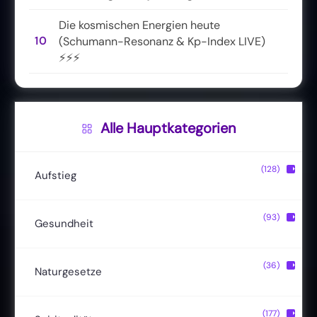
Die kosmischen Energien heute
10
(Schumann-Resonanz & Kp-Index LIVE)
⚡⚡⚡
Alle Hauptkategorien
(128)
▶
Aufstieg
Christusbewusstsein
(20)
(93)
▶
Gesundheit
Lichtkörper
(11)
Entgiftung
(13)
(36)
▶
Naturgesetze
Magische Fähigkeiten
(22)
Ernährung
(24)
Hermetik
(15)
(177)
▶