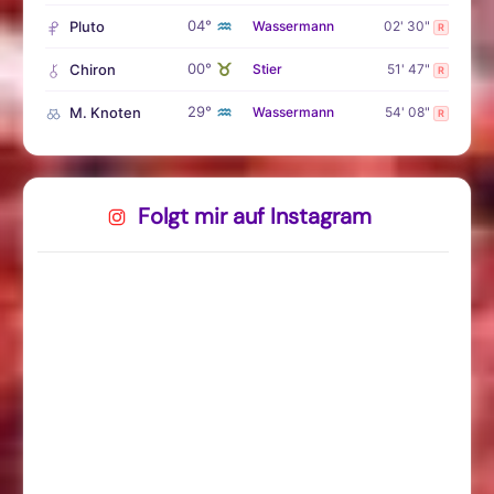
♒
04°
Pluto
Wassermann
02' 30"
R
♉
00°
Chiron
Stier
51' 47"
R
♒
29°
M. Knoten
Wassermann
54' 08"
R
Folgt mir auf Instagram