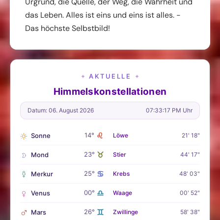
Urgrund, die Quelle, der Weg, die Wahrheit und
das Leben. Alles ist eins und eins ist alles. -
Das höchste Selbstbild!
AKTUELLE
✦
✦
Himmelskonstellationen
Datum: 06. August 2026
07:33:18 PM Uhr
♌
14°
Sonne
Löwe
21' 18"
♉
23°
Mond
Stier
44' 17"
♋
25°
Merkur
Krebs
48' 03"
♎
00°
Venus
Waage
00' 52"
♊
26°
Mars
Zwillinge
58' 38"