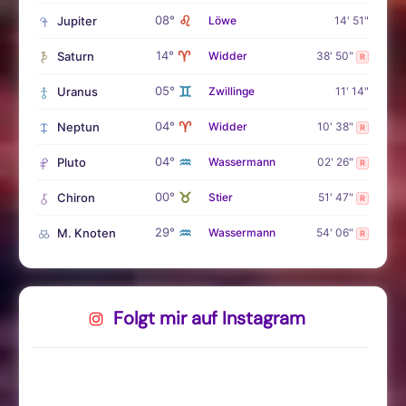
♌
08°
Jupiter
Löwe
14' 51"
♈
14°
Saturn
Widder
38' 50"
R
♊
05°
Uranus
Zwillinge
11' 14"
♈
04°
Neptun
Widder
10' 38"
R
♒
04°
Pluto
Wassermann
02' 26"
R
♉
00°
Chiron
Stier
51' 47"
R
♒
29°
M. Knoten
Wassermann
54' 06"
R
Folgt mir auf Instagram