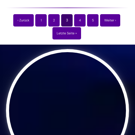
3
‹ Zurück
1
2
4
5
Weiter ›
Letzte Seite »