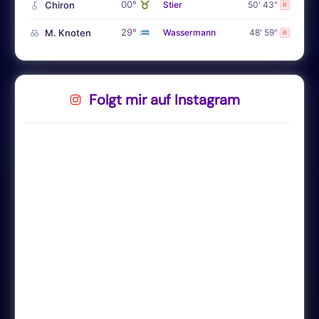
♉
00°
Chiron
Stier
50' 43"
R
♒
29°
M. Knoten
Wassermann
48' 59"
R
Folgt mir auf Instagram