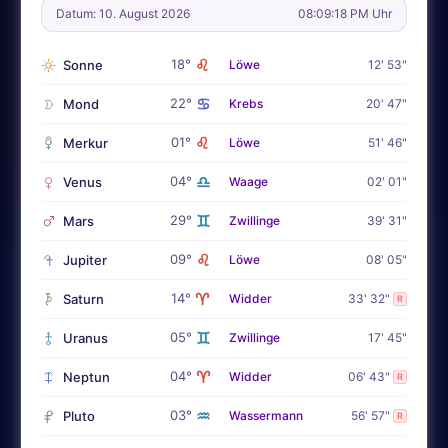
Datum: 10. August 2026
08:09:20 PM Uhr
♌
18°
Sonne
Löwe
12' 53"
♋
22°
Mond
Krebs
20' 47"
♌
01°
Merkur
Löwe
51' 46"
♎
04°
Venus
Waage
02' 01"
♊
29°
Mars
Zwillinge
39' 31"
♌
09°
Jupiter
Löwe
08' 05"
♈
14°
Saturn
Widder
33' 32"
R
♊
05°
Uranus
Zwillinge
17' 45"
♈
04°
Neptun
Widder
06' 43"
R
♒
03°
Pluto
Wassermann
56' 57"
R